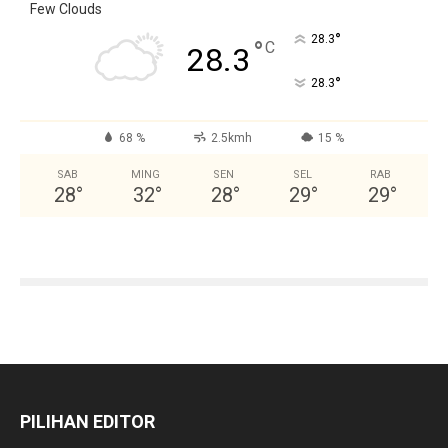
Few Clouds
°
28.3
°
C
28.3
°
28.3
68 %
2.5kmh
15 %
SAB
MING
SEN
SEL
RAB
28
°
32
°
28
°
29
°
29
°
PILIHAN EDITOR