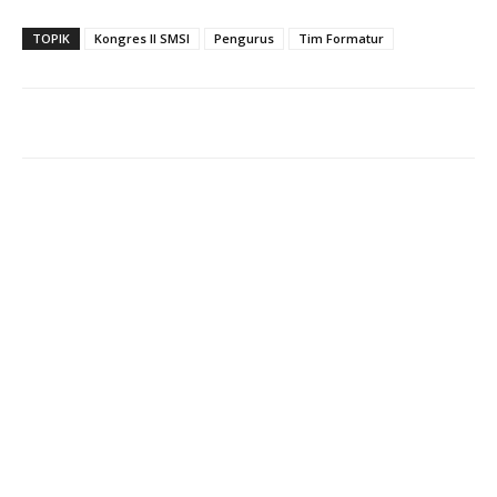
TOPIK
Kongres II SMSI
Pengurus
Tim Formatur