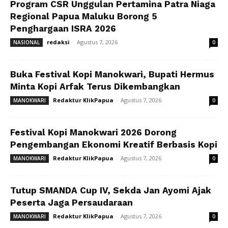
Program CSR Unggulan Pertamina Patra Niaga
Regional Papua Maluku Borong 5
Penghargaan ISRA 2026
redaksi
-
Agustus 7, 2026
NASIONAL
0
Buka Festival Kopi Manokwari, Bupati Hermus
Minta Kopi Arfak Terus Dikembangkan
Redaktur KlikPapua
-
Agustus 7, 2026
MANOKWARI
0
Festival Kopi Manokwari 2026 Dorong
Pengembangan Ekonomi Kreatif Berbasis Kopi
Redaktur KlikPapua
-
Agustus 7, 2026
MANOKWARI
0
Tutup SMANDA Cup IV, Sekda Jan Ayomi Ajak
Peserta Jaga Persaudaraan
Redaktur KlikPapua
-
Agustus 7, 2026
MANOKWARI
0