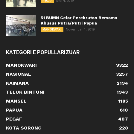
Mei 4, 2019
PEGAF
51 BUMN Gelar Perekrutan Bersama
Khusus Putra/Putri Papua
November 1, 2019
MANOKWARI
KATEGORI E POPULLARIZUAR
MANOKWARI
9322
NASIONAL
3257
KAIMANA
2194
TELUK BINTUNI
1943
MANSEL
1185
PAPUA
610
PEGAF
407
KOTA SORONG
228