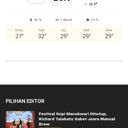
°
26.9
90 %
1.9kmh
19 %
MING
SEN
SEL
RAB
KAM
27
°
32
°
29
°
29
°
29
°
PILIHAN EDITOR
Festival Kopi Manokwari Ditutup,
Richard Talahatu Sabet Juara Manual
Brew