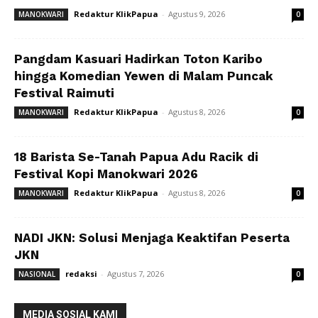
Redaktur KlikPapua
-
Agustus 9, 2026
MANOKWARI
0
Pangdam Kasuari Hadirkan Toton Karibo
hingga Komedian Yewen di Malam Puncak
Festival Raimuti
Redaktur KlikPapua
-
Agustus 8, 2026
MANOKWARI
0
18 Barista Se-Tanah Papua Adu Racik di
Festival Kopi Manokwari 2026
Redaktur KlikPapua
-
Agustus 8, 2026
MANOKWARI
0
NADI JKN: Solusi Menjaga Keaktifan Peserta
JKN
redaksi
-
Agustus 7, 2026
NASIONAL
0
MEDIA SOSIAL KAMI