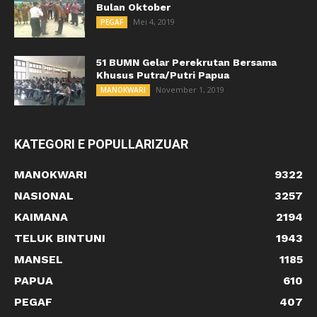
Bulan Oktober
Mei 4, 2019
PEGAF
51 BUMN Gelar Perekrutan Bersama
Khusus Putra/Putri Papua
November 1, 2019
MANOKWARI
KATEGORI E POPULLARIZUAR
MANOKWARI
9322
NASIONAL
3257
KAIMANA
2194
TELUK BINTUNI
1943
MANSEL
1185
PAPUA
610
PEGAF
407