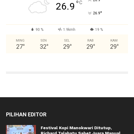
°
26.9
°
C
26.9
°
26.9
90 %
1.9kmh
19 %
MING
SEN
SEL
RAB
KAM
27
°
32
°
29
°
29
°
29
°
PILIHAN EDITOR
Festival Kopi Manokwari Ditutup,
Richard Talahatu Sabet Juara Manual