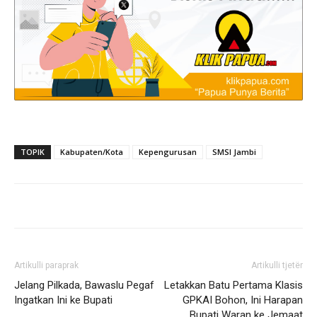
TOPIK
Kabupaten/Kota
Kepengurusan
SMSI Jambi
Artikulli paraprak
Artikulli tjetër
Jelang Pilkada, Bawaslu Pegaf
Letakkan Batu Pertama Klasis
Ingatkan Ini ke Bupati
GPKAI Bohon, Ini Harapan
Bupati Waran ke Jemaat