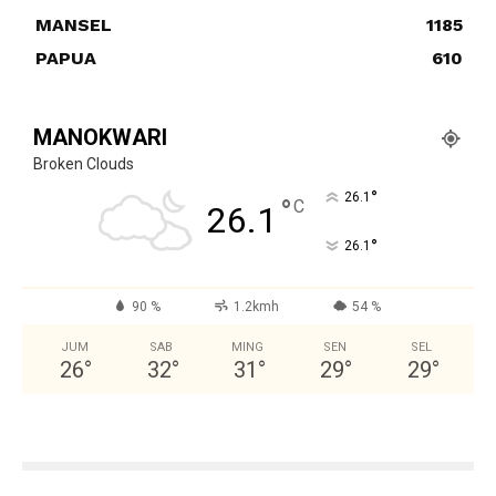
MANSEL
1185
PAPUA
610
MANOKWARI
Broken Clouds
°
26.1
°
C
26.1
°
26.1
90 %
1.2kmh
54 %
JUM
SAB
MING
SEN
SEL
26
°
32
°
31
°
29
°
29
°