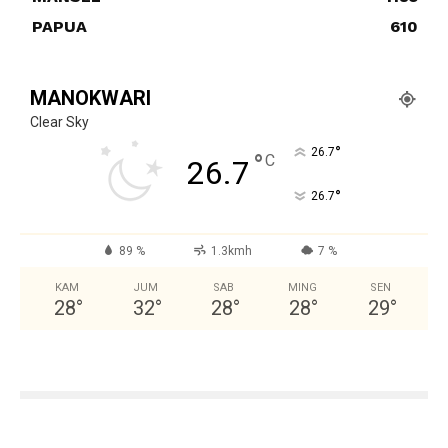
PAPUA
610
MANOKWARI
Clear Sky
°
26.7
°
C
26.7
°
26.7
89 %
1.3kmh
7 %
KAM
JUM
SAB
MING
SEN
28
°
32
°
28
°
28
°
29
°