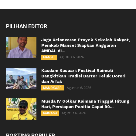
PILIHAN EDITOR
Jaga Kelancaran Proyek Sekolah Rakyat,
Pemkab Mansel Siapkan Anggaran
AMDAL di...
Agustus 6, 2026
MANSEL
Kasdam Kasuari: Festival Raimuti
Bangkitkan Tradisi Barter Teluk Doreri
dan Arfak
Agustus 6, 2026
MANOKWARI
Musda IV Golkar Kaimana Tinggal Hitung
Hari, Persiapan Panitia Capai 90...
Agustus 6, 2026
KAIMANA
POSTING POPULER