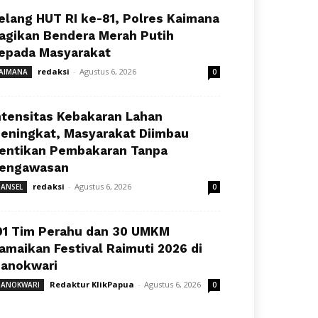
elang HUT RI ke-81, Polres Kaimana
agikan Bendera Merah Putih
epada Masyarakat
redaksi
-
Agustus 6, 2026
AIMANA
0
ntensitas Kebakaran Lahan
eningkat, Masyarakat Diimbau
entikan Pembakaran Tanpa
engawasan
redaksi
-
Agustus 6, 2026
ANSEL
0
91 Tim Perahu dan 30 UMKM
amaikan Festival Raimuti 2026 di
anokwari
Redaktur KlikPapua
-
Agustus 6, 2026
ANOKWARI
0