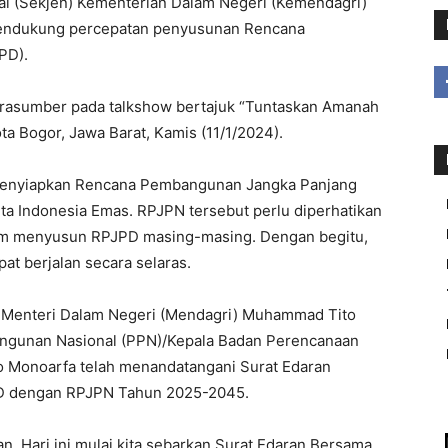
 (Sekjen) Kementerian Dalam Negeri (Kemendagri)
mendukung percepatan penyusunan Rencana
PD).
narasumber pada talkshow bertajuk “Tuntaskan Amanah
kota Bogor, Jawa Barat, Kamis (11/1/2024).
menyiapkan Rencana Pembangunan Jangka Panjang
ta Indonesia Emas. RPJPN tersebut perlu diperhatikan
lam menyusun RPJPD masing-masing. Dengan begitu,
t berjalan secara selaras.
024) Menteri Dalam Negeri (Mendagri) Muhammad Tito
ngunan Nasional (PPN)/Kepala Badan Perencanaan
 Monoarfa telah menandatangani Surat Edaran
PD dengan RPJPN Tahun 2025-2045.
 Hari ini mulai kita sebarkan Surat Edaran Bersama.