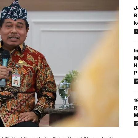
J
B
k
K
I
M
H
P
M
1
R
M
M