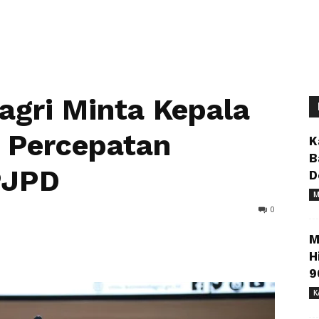
gri Minta Kepala
 Percepatan
K
B
PJPD
D
M
0
M
H
9
K