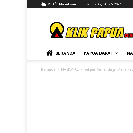
C
28.4
Kamis, Agustus 6, 2026
Manokwari
KLIKPAPUA
BERANDA
PAPUA BARAT
NA
Beranda
NASIONAL
Sekjen Kemendagri Minta Ke