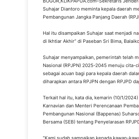
BOGOR,KLIKPAPUA.com–Sekretaris Jenderal
Suhajar Diantoro meminta kepala daerah 
Pembangunan Jangka Panjang Daerah (RPJ
Hal itu disampaikan Suhajar saat menjadi 
di Ikhtiar Akhir” di Paseban Sri Bima, Balai
Suhajar menyampaikan, pemerintah telah 
Nasional (RPJPN) 2025-2045 menuju cita-ci
sebagai acuan bagi para kepala daerah da
diharapkan antara RPJPN dengan RPJPD dapa
Terkait hal itu, kata dia, kemarin (10/1/2
Karnavian dan Menteri Perencanaan Pemba
Pembangunan Nasional (Bappenas) Suharso
Bersama (SEB) tentang Penyelarasan RPJ
“Kami sudah sampaikan kepada kawan-kawan.