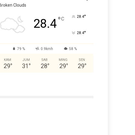
Broken Clouds
°
28.4
°
C
28.4
°
28.4
79 %
0.9kmh
58 %
KAM
JUM
SAB
MING
SEN
29
°
31
°
28
°
29
°
29
°