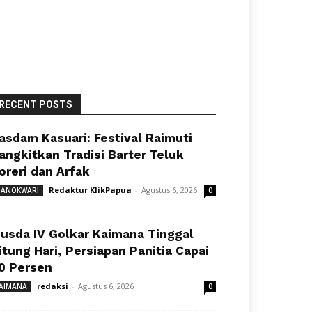
RECENT POSTS
asdam Kasuari: Festival Raimuti
angkitkan Tradisi Barter Teluk
oreri dan Arfak
Redaktur KlikPapua
-
Agustus 6, 2026
ANOKWARI
0
usda IV Golkar Kaimana Tinggal
itung Hari, Persiapan Panitia Capai
0 Persen
redaksi
-
Agustus 6, 2026
AIMANA
0