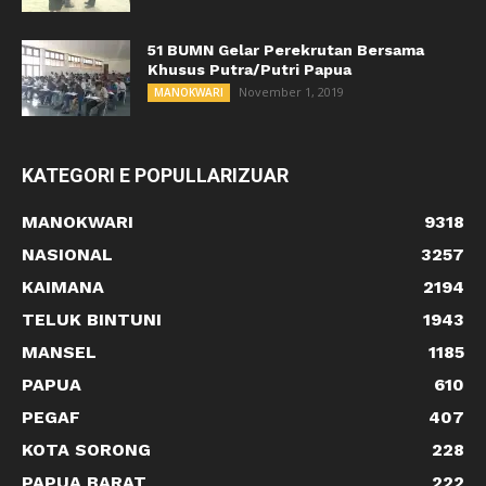
51 BUMN Gelar Perekrutan Bersama
Khusus Putra/Putri Papua
November 1, 2019
MANOKWARI
KATEGORI E POPULLARIZUAR
MANOKWARI
9318
NASIONAL
3257
KAIMANA
2194
TELUK BINTUNI
1943
MANSEL
1185
PAPUA
610
PEGAF
407
KOTA SORONG
228
PAPUA BARAT
222