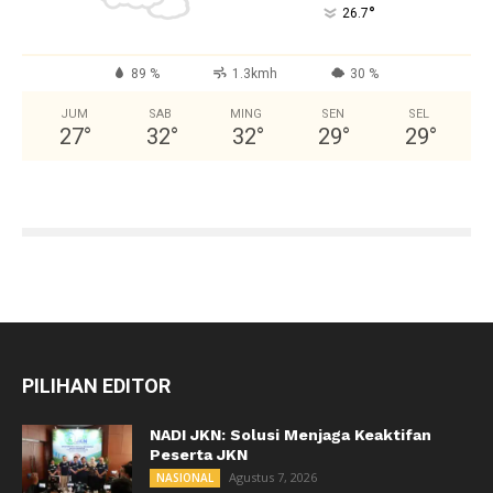
°
26.7
89 %
1.3kmh
30 %
JUM
SAB
MING
SEN
SEL
27
°
32
°
32
°
29
°
29
°
PILIHAN EDITOR
NADI JKN: Solusi Menjaga Keaktifan
Peserta JKN
Agustus 7, 2026
NASIONAL