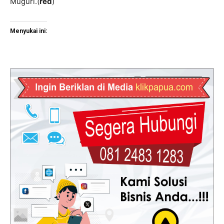
Muguri.(
red
)
Menyukai ini: