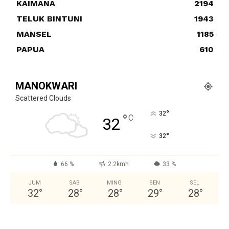
KAIMANA
2194
TELUK BINTUNI
1943
MANSEL
1185
PAPUA
610
MANOKWARI
Scattered Clouds
°
32
°
C
32
°
32
66 %
2.2kmh
33 %
JUM
SAB
MING
SEN
SEL
32
°
28
°
28
°
29
°
28
°