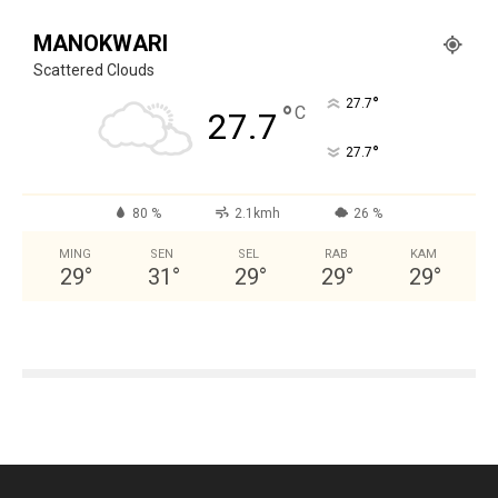
MANOKWARI
Scattered Clouds
°
27.7
°
C
27.7
°
27.7
80 %
2.1kmh
26 %
MING
SEN
SEL
RAB
KAM
29
°
31
°
29
°
29
°
29
°