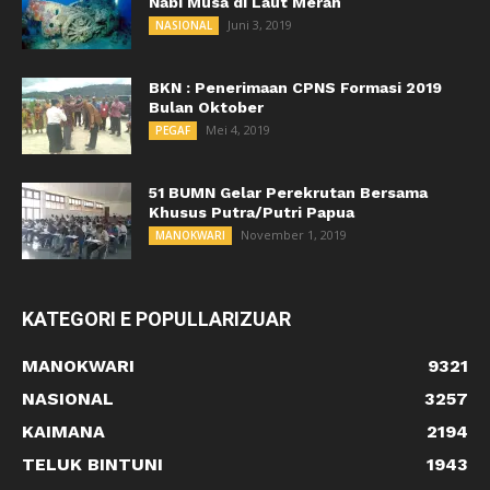
Nabi Musa di Laut Merah
Juni 3, 2019
NASIONAL
BKN : Penerimaan CPNS Formasi 2019
Bulan Oktober
Mei 4, 2019
PEGAF
51 BUMN Gelar Perekrutan Bersama
Khusus Putra/Putri Papua
November 1, 2019
MANOKWARI
KATEGORI E POPULLARIZUAR
MANOKWARI
9321
NASIONAL
3257
KAIMANA
2194
TELUK BINTUNI
1943