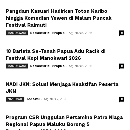
Pangdam Kasuari Hadirkan Toton Karibo
hingga Komedian Yewen di Malam Puncak
Festival Raimuti
Redaktur KlikPapua
-
Agustus 8, 2026
MANOKWARI
0
18 Barista Se-Tanah Papua Adu Racik di
Festival Kopi Manokwari 2026
Redaktur KlikPapua
-
Agustus 8, 2026
MANOKWARI
0
NADI JKN: Solusi Menjaga Keaktifan Peserta
JKN
redaksi
-
Agustus 7, 2026
NASIONAL
0
Program CSR Unggulan Pertamina Patra Niaga
Regional Papua Maluku Borong 5