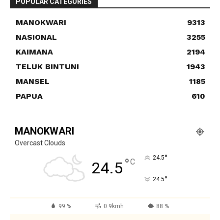
POPULAR CATEGORIES
MANOKWARI
9313
NASIONAL
3255
KAIMANA
2194
TELUK BINTUNI
1943
MANSEL
1185
PAPUA
610
MANOKWARI
Overcast Clouds
°
24.5
°
C
24.5
°
24.5
99 %
0.9kmh
88 %