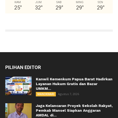
KAM
JUM
SAB
MING
SEN
25
°
32
°
29
°
29
°
29
°
PILIHAN EDITOR
Kanwil Kemenkum Papua Barat Hadirkan
Layanan Hukum Gratis dan Bazar
UMKM...
Agustus 7, 2026
MANOKWARI
Jaga Kelancaran Proyek Sekolah Rakyat,
Pemkab Mansel Siapkan Anggaran
AMDAL di...