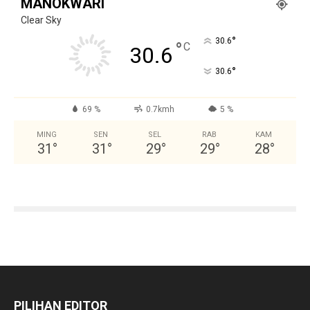
MANOKWARI
Clear Sky
°
30.6
°
C
30.6
°
30.6
69 %
0.7kmh
5 %
MING
SEN
SEL
RAB
KAM
31
°
31
°
29
°
29
°
28
°
PILIHAN EDITOR