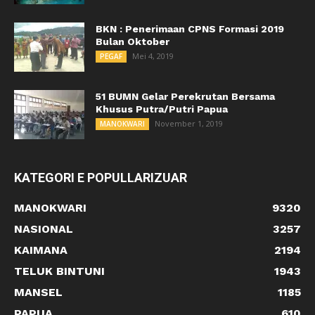
BKN : Penerimaan CPNS Formasi 2019
Bulan Oktober
Mei 4, 2019
PEGAF
51 BUMN Gelar Perekrutan Bersama
Khusus Putra/Putri Papua
November 1, 2019
MANOKWARI
KATEGORI E POPULLARIZUAR
MANOKWARI
9320
NASIONAL
3257
KAIMANA
2194
TELUK BINTUNI
1943
MANSEL
1185
PAPUA
610