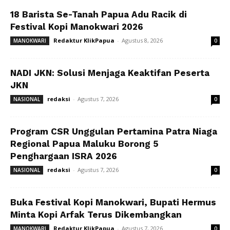
18 Barista Se-Tanah Papua Adu Racik di
Festival Kopi Manokwari 2026
Redaktur KlikPapua
-
Agustus 8, 2026
MANOKWARI
0
NADI JKN: Solusi Menjaga Keaktifan Peserta
JKN
redaksi
-
Agustus 7, 2026
NASIONAL
0
Program CSR Unggulan Pertamina Patra Niaga
Regional Papua Maluku Borong 5
Penghargaan ISRA 2026
redaksi
-
Agustus 7, 2026
NASIONAL
0
Buka Festival Kopi Manokwari, Bupati Hermus
Minta Kopi Arfak Terus Dikembangkan
Redaktur KlikPapua
-
Agustus 7, 2026
MANOKWARI
0