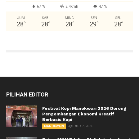
67 %
2.4kmh
47 %
JUM
SAB
MING
SEN
SEL
28
°
28
°
28
°
29
°
28
°
PILIHAN EDITOR
Festival Kopi Manokwari 2026 Dorong
Pengembangan Ekonomi Kreatif
Berbasis Kopi
Agustus 7, 2026
MANOKWARI