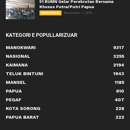
51 BUMN Gelar Perekrutan Bersama
Khusus Putra/Putri Papua
November 1, 2019
MANOKWARI
KATEGORI E POPULLARIZUAR
MANOKWARI
9317
NASIONAL
3255
KAIMANA
2194
TELUK BINTUNI
1943
MANSEL
1185
PAPUA
610
PEGAF
407
KOTA SORONG
228
PAPUA BARAT
222