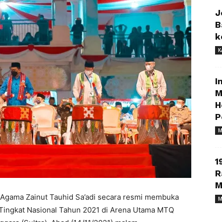
J
B
k
K
I
M
H
P
M
1
R
M
 Agama Zainut Tauhid Sa’adi secara resmi membuka
M
 Tingkat Nasional Tahun 2021 di Arena Utama MTQ