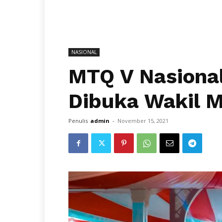
NASIONAL
MTQ V Nasional
Dibuka Wakil 
Penulis
admin
-
November 15, 2021