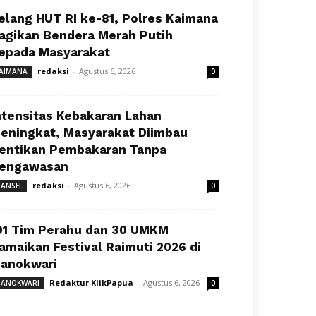
elang HUT RI ke-81, Polres Kaimana
agikan Bendera Merah Putih
epada Masyarakat
redaksi
-
Agustus 6, 2026
AIMANA
0
ntensitas Kebakaran Lahan
eningkat, Masyarakat Diimbau
entikan Pembakaran Tanpa
engawasan
redaksi
-
Agustus 6, 2026
ANSEL
0
91 Tim Perahu dan 30 UMKM
amaikan Festival Raimuti 2026 di
anokwari
Redaktur KlikPapua
-
Agustus 6, 2026
ANOKWARI
0