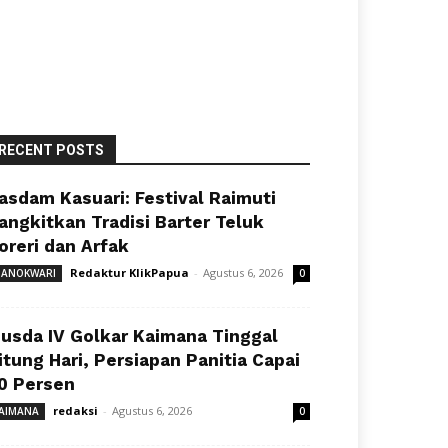
RECENT POSTS
asdam Kasuari: Festival Raimuti
angkitkan Tradisi Barter Teluk
oreri dan Arfak
Redaktur KlikPapua
-
Agustus 6, 2026
ANOKWARI
0
usda IV Golkar Kaimana Tinggal
itung Hari, Persiapan Panitia Capai
0 Persen
redaksi
-
Agustus 6, 2026
AIMANA
0