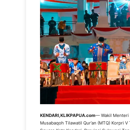
KENDARI,KLIKPAPUA.com
— Wakil Menteri
Musabaqoh Tilawatil Qur’an (MTQ) Korpri V