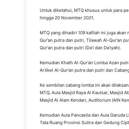
Untuk diketahui, MTQ khusus untuk para pega
hingga 20 November 2021.
MTQ yang dihadiri 109 kafilah ini juga aka
Qur’an putra dan putri, Tilawah Al-Qur’an pu
Qur’an putra dan putri (Da’i dan Da’iyah).
Kemudian Khath Al-Qur’an Lomba Azan putr
Artikel Al-Qur’an putra dan putri dan Caba
Ke sembilan cabang lomba ini akan dilaksan
MTQ, Aula Masjid Raya Al Kautsar, Masjid Ab
Masjid Al Alam Kendari, Auditorium IAIN Ken
Kemudian Aula Pancasila dan Aula Garuda LP
Tata Ruang Provinsi Sultra dan Gedung Cipt