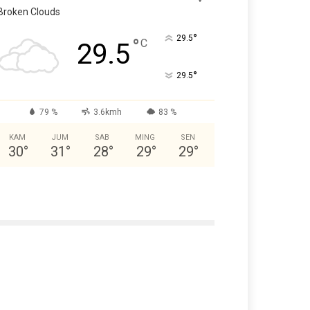
Broken Clouds
°
29.5
°
C
29.5
°
29.5
79 %
3.6kmh
83 %
KAM
JUM
SAB
MING
SEN
30
°
31
°
28
°
29
°
29
°