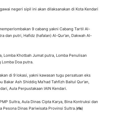
wai negeri sipil ini akan dilaksanakan di Kota Kendari
n memperlombakan 9 cabang yakni Cabang Tartil Al-
tra dan putri, Hafidz (hafalan) Al-Qur’an, Dakwah Al-
a, Lomba Khotbah Jumat putra, Lomba Penulisan
ng Lomba Doa putra.
akan di 9 lokasi, yakni kawasan tugu persatuan eks
u Bakar Ash Shiddiq Ma’had Tahfizh Baitul Qur’an,
dari, Aula Perpustakaan IAIN Kendari.
MP Sultra, Aula Dinas Cipta Karya, Bina Kontruksi dan
a Pesona Dinas Pariwisata Provinsi Sultra.(
rls
)