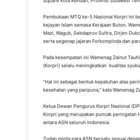
Square Kota Kendari, Provinsi Sulawesi Ten
Pembukaan MTQ ke-5 Nasional Korpri ini be
kejayan Islam semasa Kerajaan Buton. Wam
Mazi, Wagub, Sekdaprov Sultra, Dirjen Dukc
serta segenap jajaran Forkompinda dan para
Pada kesempatan ini Wamenag Zainut Tauh
(Korpri) selalu meningkatkan kualitas syuk
“Hal ini sebagai bentuk kepatuhan atas per
kesehatan yang paripuna,” kata Wamenag Za
Ketua Dewan Pengurus Korpri Nasional (DPK
Korpri yang merupakan puncak peringatan H
antara ASN seluruh Indonesia.
Zudan minta para ASN bersatu sesuai denga