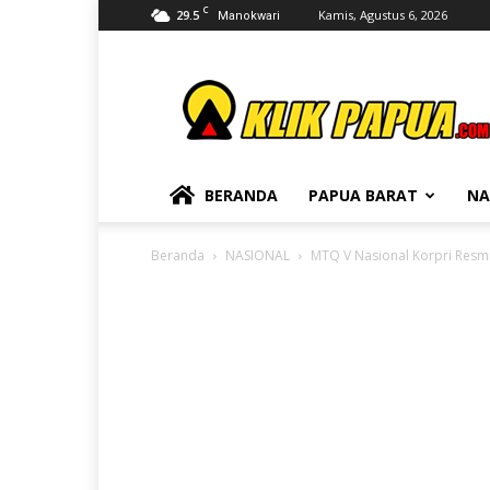
C
29.5
Kamis, Agustus 6, 2026
Manokwari
KLIKPAPUA
BERANDA
PAPUA BARAT
NA
Beranda
NASIONAL
MTQ V Nasional Korpri Resm