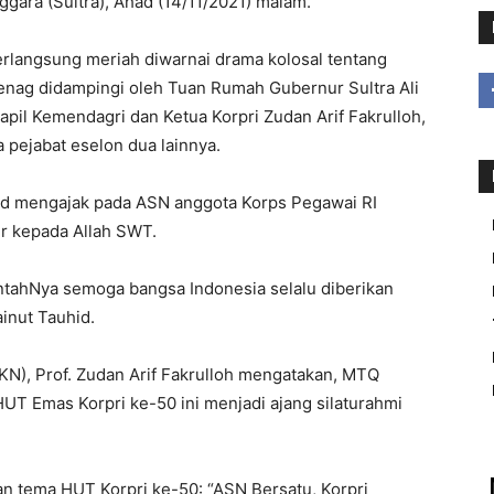
ggara (Sultra), Ahad (14/11/2021) malam.
rlangsung meriah diwarnai drama kolosal tentang
enag didampingi oleh Tuan Rumah Gubernur Sultra Ali
apil Kemendagri dan Ketua Korpri Zudan Arif Fakrulloh,
 pejabat eselon dua lainnya.
id mengajak pada ASN anggota Korps Pegawai RI
ur kepada Allah SWT.
intahNya semoga bangsa Indonesia selalu diberikan
inut Tauhid.
N), Prof. Zudan Arif Fakrulloh mengatakan, MTQ
UT Emas Korpri ke-50 ini menjadi ajang silaturahmi
n tema HUT Korpri ke-50: “ASN Bersatu, Korpri