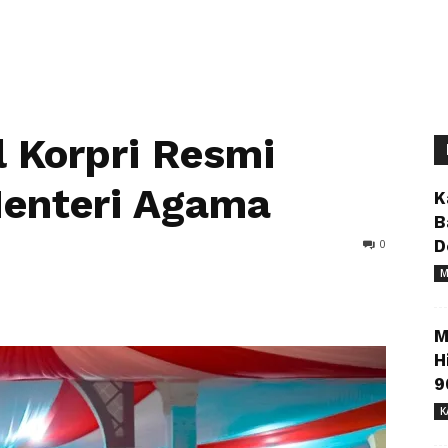
 Korpri Resmi
Menteri Agama
K
B
0
D
M
M
H
9
K