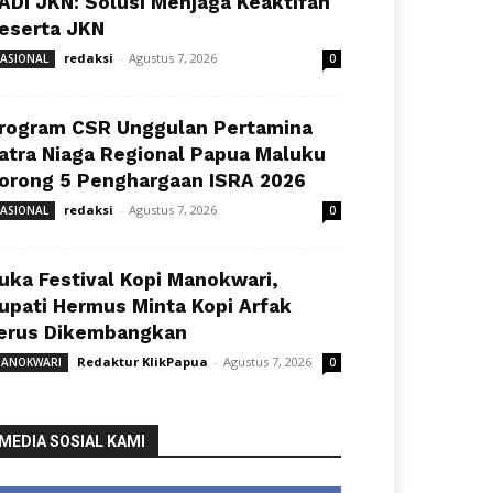
ADI JKN: Solusi Menjaga Keaktifan
eserta JKN
redaksi
-
Agustus 7, 2026
ASIONAL
0
rogram CSR Unggulan Pertamina
atra Niaga Regional Papua Maluku
orong 5 Penghargaan ISRA 2026
redaksi
-
Agustus 7, 2026
ASIONAL
0
uka Festival Kopi Manokwari,
upati Hermus Minta Kopi Arfak
erus Dikembangkan
Redaktur KlikPapua
-
Agustus 7, 2026
ANOKWARI
0
MEDIA SOSIAL KAMI