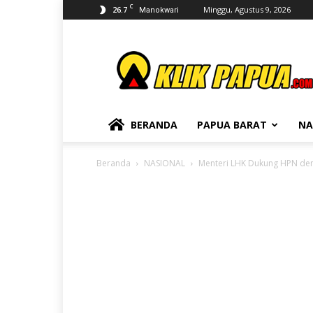
C
26.7
Minggu, Agustus 9, 2026
Manokwari
KLIKPAPUA
BERANDA
PAPUA BARAT
NA
Beranda
NASIONAL
Menteri LHK Dukung HPN de