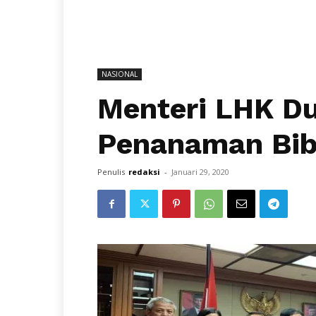
NASIONAL
Menteri LHK D
Penanaman Bib
Penulis
redaksi
-
Januari 29, 2020