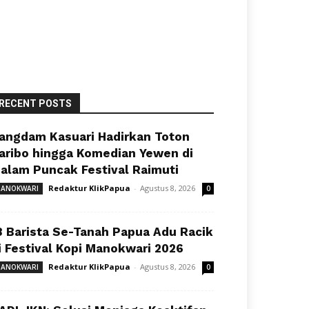
RECENT POSTS
angdam Kasuari Hadirkan Toton
aribo hingga Komedian Yewen di
alam Puncak Festival Raimuti
Redaktur KlikPapua
-
Agustus 8, 2026
ANOKWARI
0
8 Barista Se-Tanah Papua Adu Racik
i Festival Kopi Manokwari 2026
Redaktur KlikPapua
-
Agustus 8, 2026
ANOKWARI
0