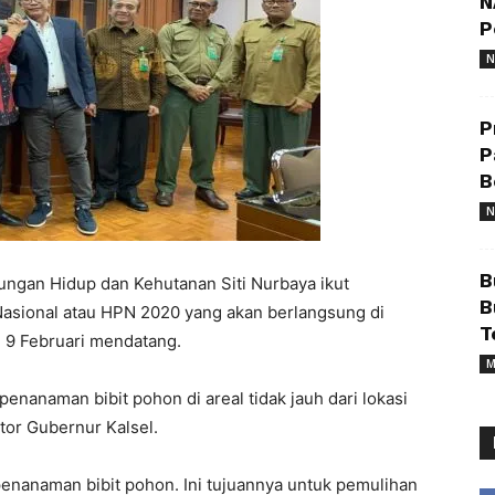
N
P
N
P
P
B
N
B
ungan Hidup dan Kehutanan Siti Nurbaya ikut
B
Nasional atau HPN 2020 yang akan berlangsung di
T
- 9 Februari mendatang.
M
enanaman bibit pohon di areal tidak jauh dari lokasi
tor Gubernur Kalsel.
penanaman bibit pohon. Ini tujuannya untuk pemulihan