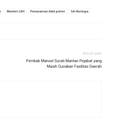
n
Menteri LKH
Penanaman bibit pohon
Siti Nurbaya
Artikulli tjetër
Pemkab Mansel Surati Mantan Pejabat yang
Masih Gunakan Fasilitas Daerah