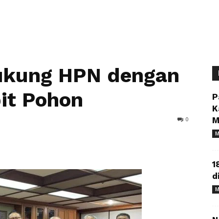
ukung HPN dengan
it Pohon
P
K
0
M
M
1
d
M