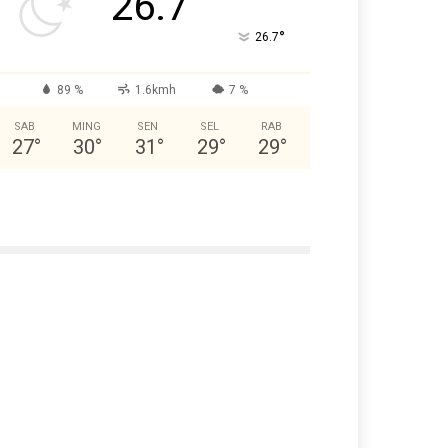
26.7
°
26.7
89 %
1.6kmh
7 %
SAB
MING
SEN
SEL
RAB
27
°
30
°
31
°
29
°
29
°