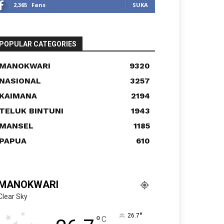
2,365
Fans
SUKA
POPULAR CATEGORIES
MANOKWARI
9320
NASIONAL
3257
KAIMANA
2194
TELUK BINTUNI
1943
MANSEL
1185
PAPUA
610
MANOKWARI
Clear Sky
°
26.7
°
C