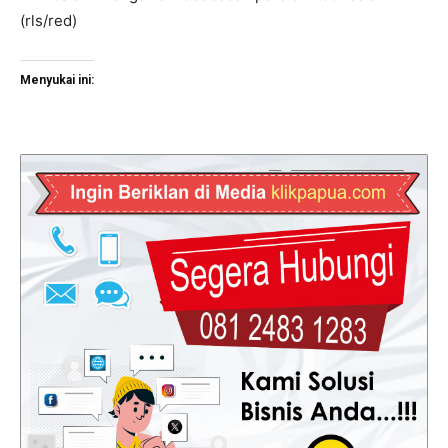
(rls/red)
Menyukai ini: