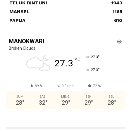
TELUK BINTUNI
1943
MANSEL
1185
PAPUA
610
MANOKWARI
Broken Clouds
°
27.3
°
C
27.3
°
27.3
89 %
0.9kmh
72 %
JUM
SAB
MING
SEN
SEL
28
°
32
°
29
°
29
°
28
°