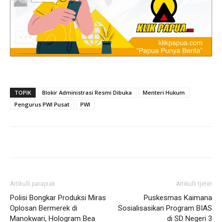
TOPIK
Blokir Administrasi Resmi Dibuka
Menteri Hukum
Pengurus PWI Pusat
PWI
Artikulli paraprak
Artikulli tjetër
Polisi Bongkar Produksi Miras
Puskesmas Kaimana
Oplosan Bermerek di
Sosialisasikan Program BIAS
Manokwari, Hologram Bea
di SD Negeri 3