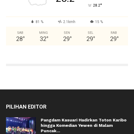
°
28.2
81 %
2.1kmh
15 %
SAB
MING
SEN
SEL
RAB
28
°
32
°
29
°
29
°
29
°
PILIHAN EDITOR
Pangdam Kasuari Hadirkan Toton Karibo
hingga Komedian Yewen di Malam
Puncak...