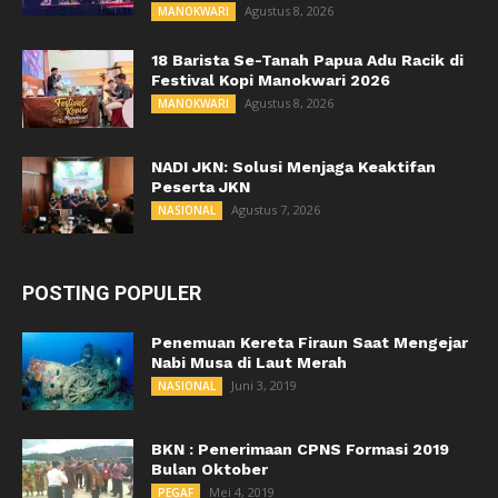
Agustus 8, 2026
MANOKWARI
18 Barista Se-Tanah Papua Adu Racik di
Festival Kopi Manokwari 2026
Agustus 8, 2026
MANOKWARI
NADI JKN: Solusi Menjaga Keaktifan
Peserta JKN
Agustus 7, 2026
NASIONAL
POSTING POPULER
Penemuan Kereta Firaun Saat Mengejar
Nabi Musa di Laut Merah
Juni 3, 2019
NASIONAL
BKN : Penerimaan CPNS Formasi 2019
Bulan Oktober
Mei 4, 2019
PEGAF