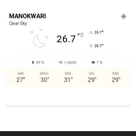
MANOKWARI
Clear Sky
°
26.7
°
C
26.7
°
26.7
89 %
1.6kmh
7 %
SAB
MING
SEN
SEL
RAB
27
°
30
°
31
°
29
°
29
°