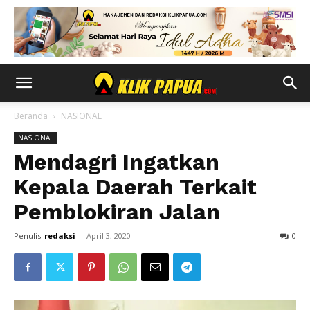
Beranda
NASIONAL
NASIONAL
Mendagri Ingatkan
Kepala Daerah Terkait
Pemblokiran Jalan
Penulis
redaksi
-
April 3, 2020
0