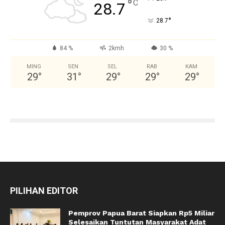
°
C
28.7
°
28.7
84 %
2kmh
30 %
MING
SEN
SEL
RAB
KAM
29
°
31
°
29
°
29
°
29
°
PILIHAN EDITOR
Pemprov Papua Barat Siapkan Rp5 Miliar
Selesaikan Tuntutan Masyarakat Adat