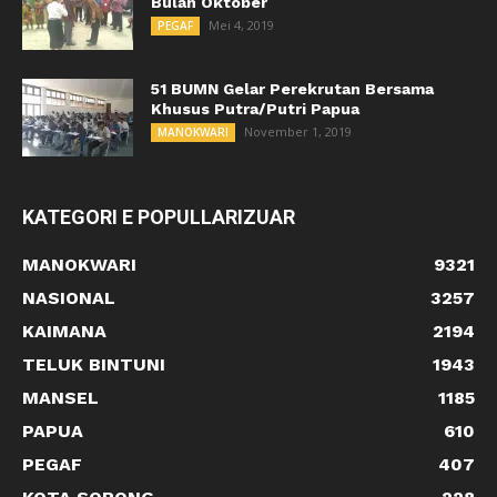
Bulan Oktober
Mei 4, 2019
PEGAF
51 BUMN Gelar Perekrutan Bersama
Khusus Putra/Putri Papua
November 1, 2019
MANOKWARI
KATEGORI E POPULLARIZUAR
MANOKWARI
9321
NASIONAL
3257
KAIMANA
2194
TELUK BINTUNI
1943
MANSEL
1185
PAPUA
610
PEGAF
407