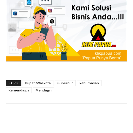
TOPIK
Bupati/Walikota
Gubernur
kehumasan
Kemendagri
Mendagri