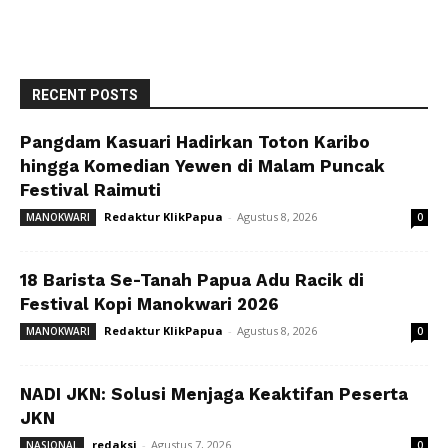
RECENT POSTS
Pangdam Kasuari Hadirkan Toton Karibo
hingga Komedian Yewen di Malam Puncak
Festival Raimuti
Redaktur KlikPapua
-
Agustus 8, 2026
MANOKWARI
0
18 Barista Se-Tanah Papua Adu Racik di
Festival Kopi Manokwari 2026
Redaktur KlikPapua
-
Agustus 8, 2026
MANOKWARI
0
NADI JKN: Solusi Menjaga Keaktifan Peserta
JKN
redaksi
-
Agustus 7, 2026
NASIONAL
0