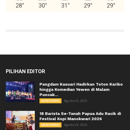
28
°
30
°
31
°
29
°
29
°
PILIHAN EDITOR
Pangdam Kasuari Hadirkan Toton Karibo
hingga Komedian Yewen di Malam
Puncak...
Agustus 8, 2026
MANOKWARI
18 Barista Se-Tanah Papua Adu Racik di
Festival Kopi Manokwari 2026
Agustus 8, 2026
MANOKWARI