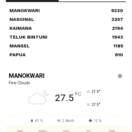
MANOKWARI
9320
NASIONAL
3257
KAIMANA
2194
TELUK BINTUNI
1943
MANSEL
1185
PAPUA
610
MANOKWARI
Few Clouds
°
27.5
°
C
27.5
°
27.5
87 %
2.4kmh
12 %
SAB
MING
SEN
SEL
RAB