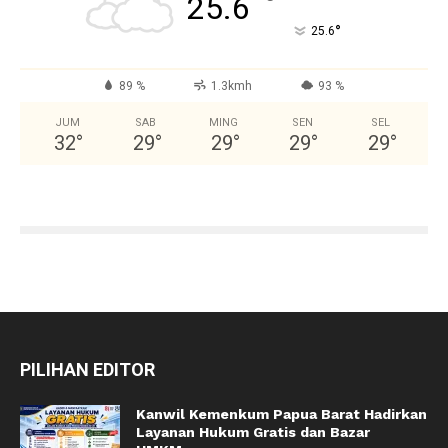
°
25.6
°
25.6
89 %
1.3kmh
93 %
JUM
SAB
MING
SEN
SEL
32
°
29
°
29
°
29
°
29
°
PILIHAN EDITOR
Kanwil Kemenkum Papua Barat Hadirkan
Layanan Hukum Gratis dan Bazar