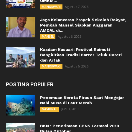
UMKM...
Agustus 7, 2026
MANOKWARI
Jaga Kelancaran Proyek Sekolah Rakyat,
Pemkab Mansel Siapkan Anggaran
AMDAL di...
Agustus 6, 2026
MANSEL
Kasdam Kasuari: Festival Raimuti
Bangkitkan Tradisi Barter Teluk Doreri
dan Arfak
Agustus 6, 2026
MANOKWARI
POSTING POPULER
Penemuan Kereta Firaun Saat Mengejar
Nabi Musa di Laut Merah
Juni 3, 2019
NASIONAL
BKN : Penerimaan CPNS Formasi 2019
Bulan Oktober