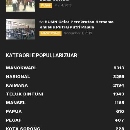
Mei 4, 2019
PEGAF
51 BUMN Gelar Perekrutan Bersama
Khusus Putra/Putri Papua
November 1, 2019
MANOKWARI
KATEGORI E POPULLARIZUAR
MANOKWARI
9313
NASIONAL
3255
KAIMANA
2194
TELUK BINTUNI
1943
MANSEL
1185
PAPUA
610
PEGAF
407
KOTA SORONG
228