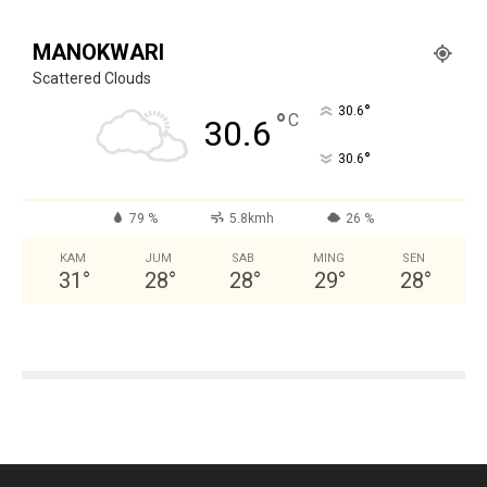
MANOKWARI
Scattered Clouds
°
30.6
°
C
30.6
°
30.6
79 %
5.8kmh
26 %
KAM
JUM
SAB
MING
SEN
31
°
28
°
28
°
29
°
28
°