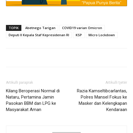
TOPIK
Abetnego Tarigan
COVID19 varian Omicron
Deputi II Kepala Staf Kepresidenan RI
KSP
Micro Lockdown
Artikulli paraprak
Artikulli tjetër
Kilang Beroperasi Normal di
Razia Kamseltibcarlantas,
Nataru, Pertamina Jamin
Polres Mansel Fokus ke
Pasokan BBM dan LPG ke
Masker dan Kelengkapan
Masyarakat Aman
Kendaraan