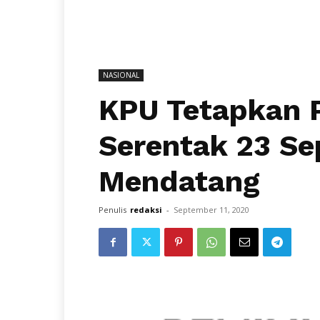
NASIONAL
KPU Tetapkan P
Serentak 23 S
Mendatang
Penulis
redaksi
-
September 11, 2020