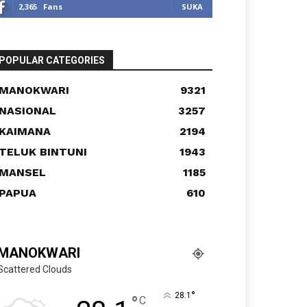
2,365
Fans
SUKA
POPULAR CATEGORIES
MANOKWARI
9321
NASIONAL
3257
KAIMANA
2194
TELUK BINTUNI
1943
MANSEL
1185
PAPUA
610
MANOKWARI
Scattered Clouds
°
28.1
°
C