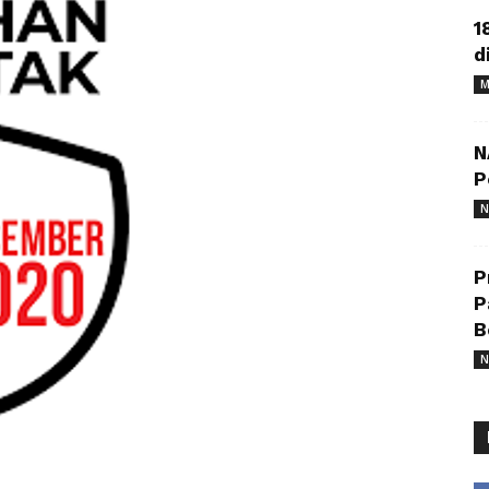
1
d
M
N
P
N
P
P
B
N