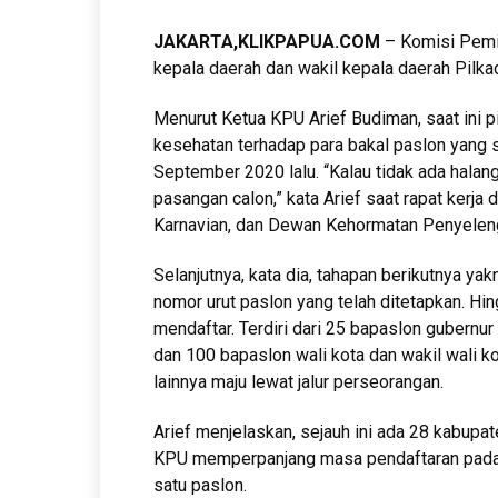
JAKARTA,KLIKPAPUA.COM
– Komisi Pemi
kepala daerah dan wakil kepala daerah Pil
Menurut Ketua KPU Arief Budiman, saat ini 
kesehatan terhadap para bakal paslon yang 
September 2020 lalu. “Kalau tidak ada hala
pasangan calon,” kata Arief saat rapat kerja
Karnavian, dan Dewan Kehormatan Penyelen
Selanjutnya, kata dia, tahapan berikutnya y
nomor urut paslon yang telah ditetapkan. H
mendaftar. Terdiri dari 25 bapaslon gubernu
dan 100 bapaslon wali kota dan wakil wali ko
lainnya maju lewat jalur perseorangan.
Arief menjelaskan, sejauh ini ada 28 kabupat
KPU memperpanjang masa pendaftaran pada 
satu paslon.