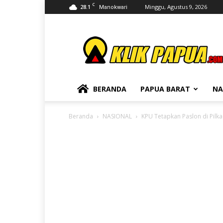
C
28.1
Minggu, Agustus 9, 2026
Manokwari
KLIKPAPUA
BERANDA
PAPUA BARAT
NA
Beranda
NASIONAL
KPU Tetapkan Paslon di Pil