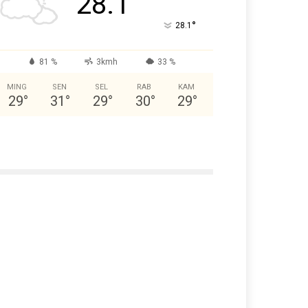
28.1
°
28.1
81 %
3kmh
33 %
MING
SEN
SEL
RAB
KAM
29
°
31
°
29
°
30
°
29
°