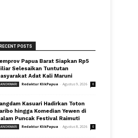
RECENT POSTS
emprov Papua Barat Siapkan Rp5
iliar Selesaikan Tuntutan
asyarakat Adat Kali Maruni
Redaktur KlikPapua
-
Agustus 9, 2026
ANOKWARI
0
angdam Kasuari Hadirkan Toton
aribo hingga Komedian Yewen di
alam Puncak Festival Raimuti
Redaktur KlikPapua
-
Agustus 8, 2026
ANOKWARI
0