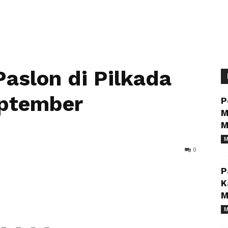
aslon di Pilkada
eptember
P
M
M
M
0
P
K
M
M