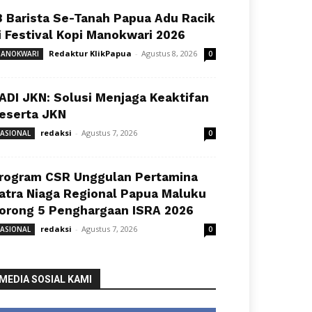
8 Barista Se-Tanah Papua Adu Racik
i Festival Kopi Manokwari 2026
Redaktur KlikPapua
-
Agustus 8, 2026
ANOKWARI
0
ADI JKN: Solusi Menjaga Keaktifan
eserta JKN
redaksi
-
Agustus 7, 2026
ASIONAL
0
rogram CSR Unggulan Pertamina
atra Niaga Regional Papua Maluku
orong 5 Penghargaan ISRA 2026
redaksi
-
Agustus 7, 2026
ASIONAL
0
MEDIA SOSIAL KAMI