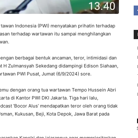
tawan Indonesia (PWI) menyatakan prihatin terhadap
rasan terhadap wartawan itu sampai menghilangkan
wan.
t dengan berbagai bentuk ancaman, teror, intimidasi dan
at H Zulmansyah Sekedang didampingi Edison Siahaan,
artawan PWI Pusat, Jumat (6/9/2024) sore.
temu dengan orang tua wartawan Tempo Hussein Abri
ta di Kantor PWI DKI Jakarta. Tiga hari lalu,
cast ‘Bocor Alus’ mendapatkan teror oleh orang tidak
Usman, Kukusan, Beji, Kota Depok, Jawa Barat pada
arapkan Kapolri dan jajarannya agar memprioritaskan