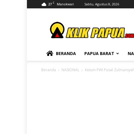
C
27
Sabtu, Agustus 8, 2026
Manokwari
KLIKPAPUA
BERANDA
PAPUA BARAT
NA
Beranda
NASIONAL
Ketum PWI Pusat Zulmansya