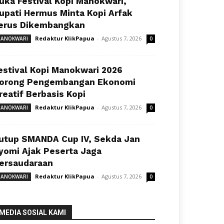
uka Festival Kopi Manokwari,
upati Hermus Minta Kopi Arfak
erus Dikembangkan
Redaktur KlikPapua
-
Agustus 7, 2026
ANOKWARI
0
estival Kopi Manokwari 2026
orong Pengembangan Ekonomi
reatif Berbasis Kopi
Redaktur KlikPapua
-
Agustus 7, 2026
ANOKWARI
0
utup SMANDA Cup IV, Sekda Jan
yomi Ajak Peserta Jaga
ersaudaraan
Redaktur KlikPapua
-
Agustus 7, 2026
ANOKWARI
0
MEDIA SOSIAL KAMI