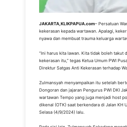
JAKARTA,KLIKPAPUA.com
– Persatuan War
kekerasan kepada wartawan. Apalagi, keke
nyawa dan membuat trauma keluarga warta
“Ini harus kita lawan. Kita tidak boleh taku
kekerasan itu,” tegas Ketua Umum PWI Pus
Direktur Satgas Anti Kekerasan terhadap W
Zulmansyah menyampaikan itu setelah ber
Dongoran dan jajaran Pengurus PWI DKI Jakar
wartawan Tempo yang juga menjadi host pod
dikenal (OTK) saat berkendara di Jalan KH 
Selasa (4/9/2024) lalu.
Pada sisi lain, Zulmansyah Sekedang mengh