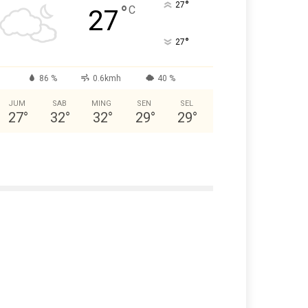
°
27
°
C
27
°
27
86 %
0.6kmh
40 %
JUM
SAB
MING
SEN
SEL
27
°
32
°
32
°
29
°
29
°