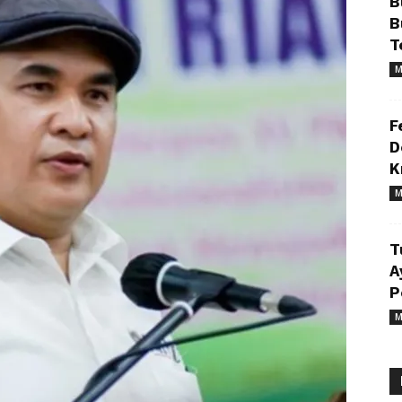
B
B
T
M
F
D
K
M
T
A
P
M