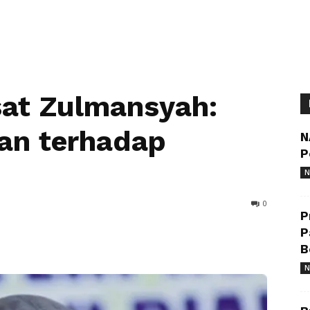
at Zulmansyah:
an terhadap
N
P
N
0
P
P
B
N