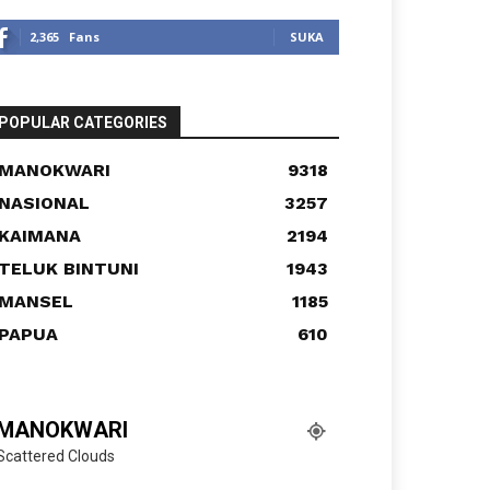
2,365
Fans
SUKA
POPULAR CATEGORIES
MANOKWARI
9318
NASIONAL
3257
KAIMANA
2194
TELUK BINTUNI
1943
MANSEL
1185
PAPUA
610
MANOKWARI
Scattered Clouds