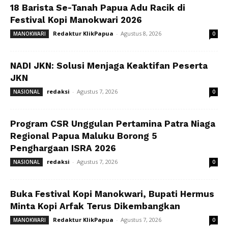
18 Barista Se-Tanah Papua Adu Racik di
Festival Kopi Manokwari 2026
Redaktur KlikPapua
-
Agustus 8, 2026
MANOKWARI
0
NADI JKN: Solusi Menjaga Keaktifan Peserta
JKN
redaksi
-
Agustus 7, 2026
NASIONAL
0
Program CSR Unggulan Pertamina Patra Niaga
Regional Papua Maluku Borong 5
Penghargaan ISRA 2026
redaksi
-
Agustus 7, 2026
NASIONAL
0
Buka Festival Kopi Manokwari, Bupati Hermus
Minta Kopi Arfak Terus Dikembangkan
Redaktur KlikPapua
-
Agustus 7, 2026
MANOKWARI
0