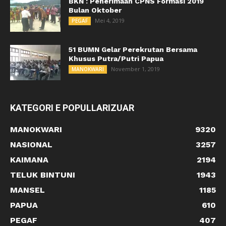
BKN : Penerimaan CPNS Formasi 2019
Bulan Oktober
Mei 4, 2019
PEGAF
51 BUMN Gelar Perekrutan Bersama
Khusus Putra/Putri Papua
November 1, 2019
MANOKWARI
KATEGORI E POPULLARIZUAR
MANOKWARI
9320
NASIONAL
3257
KAIMANA
2194
TELUK BINTUNI
1943
MANSEL
1185
PAPUA
610
PEGAF
407