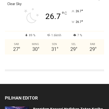
Clear Sky
°
26.7
°
C
26.7
°
26.7
89 %
1.6kmh
7 %
SAB
MING
SEN
SEL
RAB
27
°
30
°
31
°
29
°
29
°
PILIHAN EDITOR
Pangdam Kasuari Hadirkan Toton Karibo