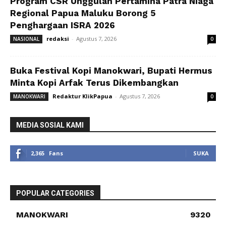
Program CSR Unggulan Pertamina Patra Niaga
Regional Papua Maluku Borong 5
Penghargaan ISRA 2026
redaksi
-
Agustus 7, 2026
NASIONAL
0
Buka Festival Kopi Manokwari, Bupati Hermus
Minta Kopi Arfak Terus Dikembangkan
Redaktur KlikPapua
-
Agustus 7, 2026
MANOKWARI
0
MEDIA SOSIAL KAMI
2,365
Fans
SUKA
POPULAR CATEGORIES
MANOKWARI
9320