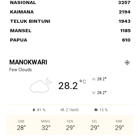
NASIONAL
3257
KAIMANA
2194
TELUK BINTUNI
1943
MANSEL
1185
PAPUA
610
MANOKWARI
Few Clouds
°
28.2
°
C
28.2
°
28.2
81 %
2.1kmh
15 %
SAB
MING
SEN
SEL
RAB
28
°
32
°
29
°
29
°
29
°