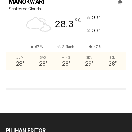
MANOKWARI
Scattered Clouds
°
28.3
°
C
28.3
°
28.3
67 %
2.4kmh
47 %
JUM
SAB
MING
SEN
SEL
28
°
28
°
28
°
29
°
28
°
PILIHAN EDITOR