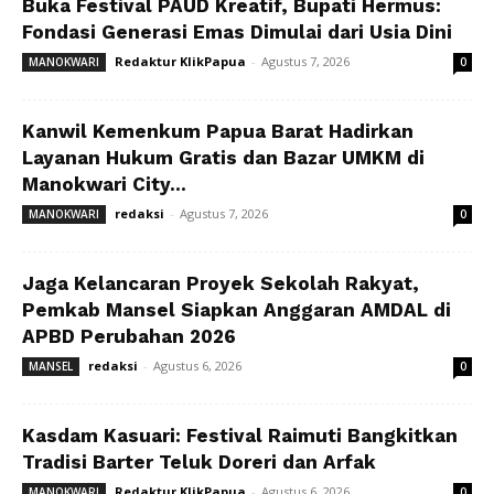
Buka Festival PAUD Kreatif, Bupati Hermus:
Fondasi Generasi Emas Dimulai dari Usia Dini
Redaktur KlikPapua
-
Agustus 7, 2026
MANOKWARI
0
Kanwil Kemenkum Papua Barat Hadirkan
Layanan Hukum Gratis dan Bazar UMKM di
Manokwari City...
redaksi
-
Agustus 7, 2026
MANOKWARI
0
Jaga Kelancaran Proyek Sekolah Rakyat,
Pemkab Mansel Siapkan Anggaran AMDAL di
APBD Perubahan 2026
redaksi
-
Agustus 6, 2026
MANSEL
0
Kasdam Kasuari: Festival Raimuti Bangkitkan
Tradisi Barter Teluk Doreri dan Arfak
Redaktur KlikPapua
-
Agustus 6, 2026
MANOKWARI
0