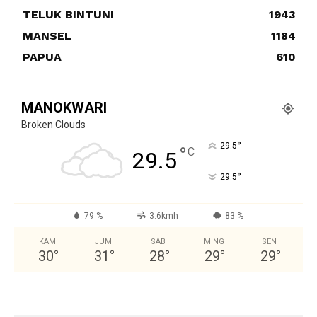
TELUK BINTUNI
1943
MANSEL
1184
PAPUA
610
MANOKWARI
Broken Clouds
°
29.5
°
C
29.5
°
29.5
79 %
3.6kmh
83 %
KAM
JUM
SAB
MING
SEN
30
°
31
°
28
°
29
°
29
°