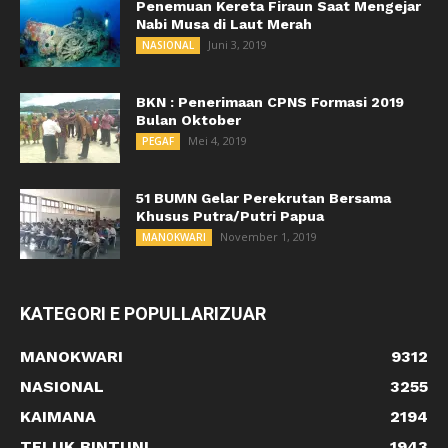
Penemuan Kereta Firaun Saat Mengejar
Nabi Musa di Laut Merah
Juni 3, 2019
NASIONAL
BKN : Penerimaan CPNS Formasi 2019
Bulan Oktober
Mei 4, 2019
PEGAF
51 BUMN Gelar Perekrutan Bersama
Khusus Putra/Putri Papua
November 1, 2019
MANOKWARI
KATEGORI E POPULLARIZUAR
MANOKWARI
9312
NASIONAL
3255
KAIMANA
2194
TELUK BINTUNI
1943