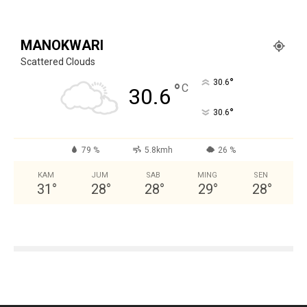
MANOKWARI
Scattered Clouds
°
30.6
°
C
30.6
°
30.6
79 %
5.8kmh
26 %
KAM
JUM
SAB
MING
SEN
31
°
28
°
28
°
29
°
28
°