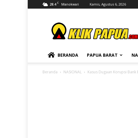
C
28.4
Kamis, Agustus 6, 2026
Manokwari
KLIKPAPUA
BERANDA
PAPUA BARAT
NA
Beranda
NASIONAL
Kasus Dugaan Korupsi Bank 