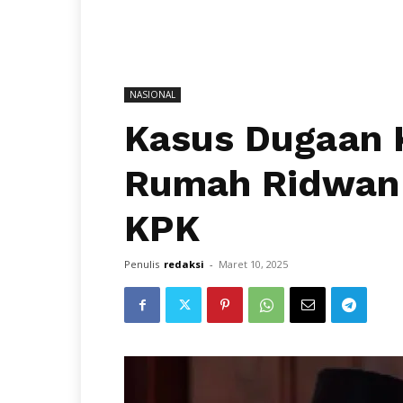
NASIONAL
Kasus Dugaan 
Rumah Ridwan 
KPK
Penulis
redaksi
-
Maret 10, 2025