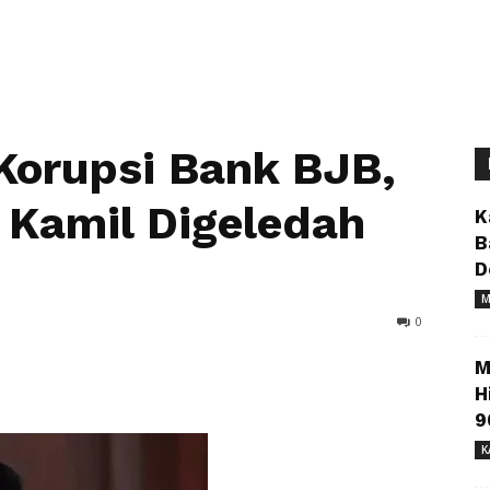
Korupsi Bank BJB,
Kamil Digeledah
K
B
D
M
0
M
H
9
K