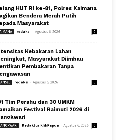
elang HUT RI ke-81, Polres Kaimana
agikan Bendera Merah Putih
epada Masyarakat
redaksi
-
Agustus 6, 2026
AIMANA
0
ntensitas Kebakaran Lahan
eningkat, Masyarakat Diimbau
entikan Pembakaran Tanpa
engawasan
redaksi
-
Agustus 6, 2026
ANSEL
0
91 Tim Perahu dan 30 UMKM
amaikan Festival Raimuti 2026 di
anokwari
Redaktur KlikPapua
-
Agustus 6, 2026
ANOKWARI
0