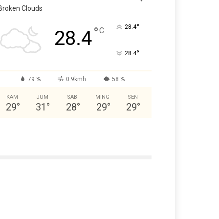
Broken Clouds
°
28.4
°
C
28.4
°
28.4
79 %
0.9kmh
58 %
KAM
JUM
SAB
MING
SEN
29
°
31
°
28
°
29
°
29
°