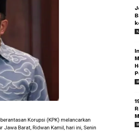
J
B
k
K
I
M
H
P
M
1
R
M
berantasan Korupsi (KPK) melancarkan
M
awa Barat, Ridwan Kamil, hari ini, Senin