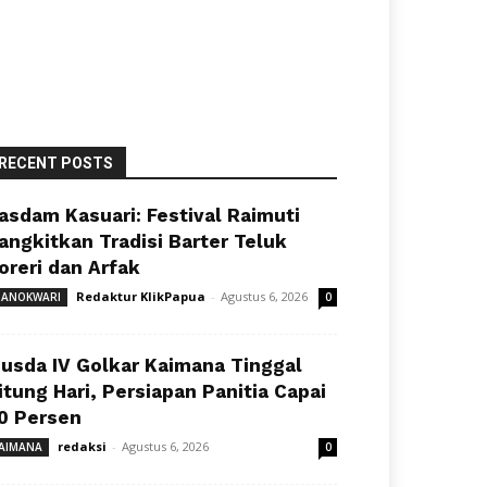
RECENT POSTS
asdam Kasuari: Festival Raimuti
angkitkan Tradisi Barter Teluk
oreri dan Arfak
Redaktur KlikPapua
-
Agustus 6, 2026
ANOKWARI
0
usda IV Golkar Kaimana Tinggal
itung Hari, Persiapan Panitia Capai
0 Persen
redaksi
-
Agustus 6, 2026
AIMANA
0