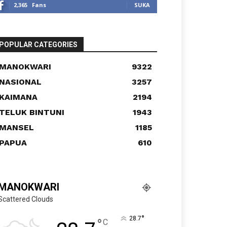
2,365
Fans
SUKA
POPULAR CATEGORIES
MANOKWARI
9322
NASIONAL
3257
KAIMANA
2194
TELUK BINTUNI
1943
MANSEL
1185
PAPUA
610
MANOKWARI
Scattered Clouds
°
28.7
°
C