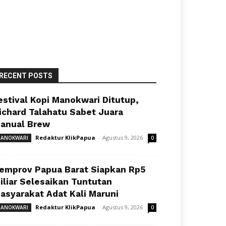
RECENT POSTS
estival Kopi Manokwari Ditutup,
ichard Talahatu Sabet Juara
anual Brew
Redaktur KlikPapua
-
Agustus 9, 2026
ANOKWARI
0
emprov Papua Barat Siapkan Rp5
iliar Selesaikan Tuntutan
asyarakat Adat Kali Maruni
Redaktur KlikPapua
-
Agustus 9, 2026
ANOKWARI
0