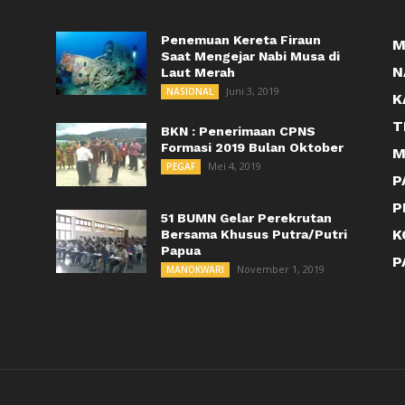
Penemuan Kereta Firaun
M
Saat Mengejar Nabi Musa di
N
Laut Merah
Juni 3, 2019
NASIONAL
K
T
BKN : Penerimaan CPNS
Formasi 2019 Bulan Oktober
M
Mei 4, 2019
PEGAF
P
P
51 BUMN Gelar Perekrutan
K
Bersama Khusus Putra/Putri
Papua
P
November 1, 2019
MANOKWARI