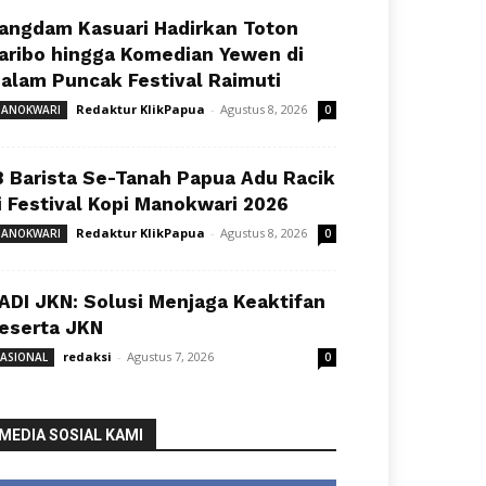
angdam Kasuari Hadirkan Toton
aribo hingga Komedian Yewen di
alam Puncak Festival Raimuti
Redaktur KlikPapua
-
Agustus 8, 2026
ANOKWARI
0
8 Barista Se-Tanah Papua Adu Racik
i Festival Kopi Manokwari 2026
Redaktur KlikPapua
-
Agustus 8, 2026
ANOKWARI
0
ADI JKN: Solusi Menjaga Keaktifan
eserta JKN
redaksi
-
Agustus 7, 2026
ASIONAL
0
MEDIA SOSIAL KAMI