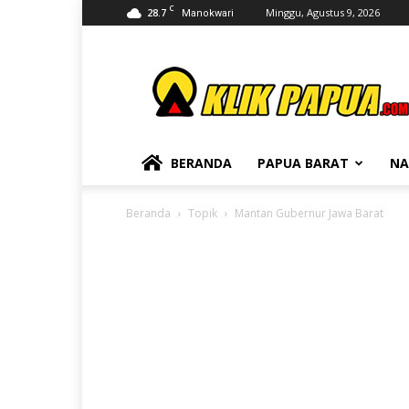
C
28.7
Minggu, Agustus 9, 2026
Manokwari
KLIKPAPUA
BERANDA
PAPUA BARAT
NA
Beranda
Topik
Mantan Gubernur Jawa Barat