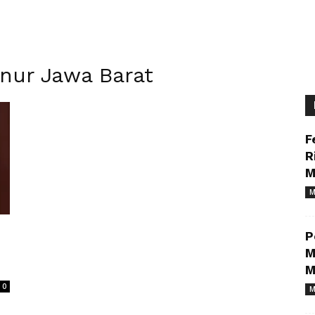
nur Jawa Barat
F
R
M
M
P
M
M
0
M