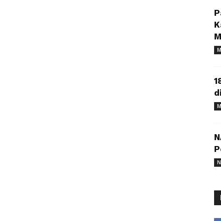
P
K
M
M
1
d
M
N
P
N