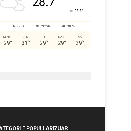
28.7
°
28.7
84 %
2kmh
30 %
MING
SEN
SEL
RAB
KAM
29
°
31
°
29
°
29
°
29
°
ATEGORI E POPULLARIZUAR