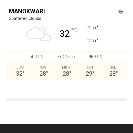
MANOKWARI
Scattered Clouds
°
32
°
C
32
°
32
66 %
2.2kmh
33 %
JUM
SAB
MING
SEN
SEL
32
°
28
°
28
°
29
°
28
°