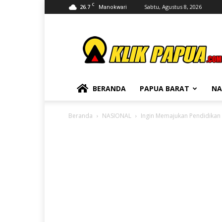
C
26.7
Sabtu, Agustus 8, 2026
Manokwari
KLIKPAPUA
BERANDA
PAPUA BARAT
NA
Beranda
NASIONAL
Ingin Memajukan Pendidikan d