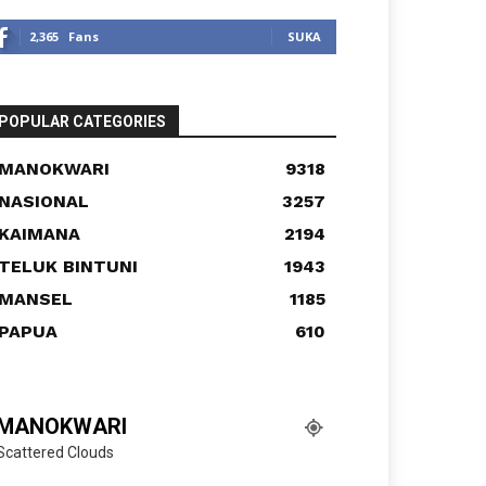
2,365
Fans
SUKA
POPULAR CATEGORIES
MANOKWARI
9318
NASIONAL
3257
KAIMANA
2194
TELUK BINTUNI
1943
MANSEL
1185
PAPUA
610
MANOKWARI
Scattered Clouds