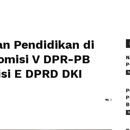
n Pendidikan di
omisi V DPR-PB
N
P
si E DPRD DKI
N
P
P
0
B
N