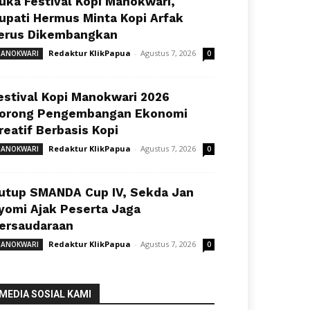
uka Festival Kopi Manokwari,
upati Hermus Minta Kopi Arfak
erus Dikembangkan
Redaktur KlikPapua
-
Agustus 7, 2026
ANOKWARI
0
estival Kopi Manokwari 2026
orong Pengembangan Ekonomi
reatif Berbasis Kopi
Redaktur KlikPapua
-
Agustus 7, 2026
ANOKWARI
0
utup SMANDA Cup IV, Sekda Jan
yomi Ajak Peserta Jaga
ersaudaraan
Redaktur KlikPapua
-
Agustus 7, 2026
ANOKWARI
0
MEDIA SOSIAL KAMI