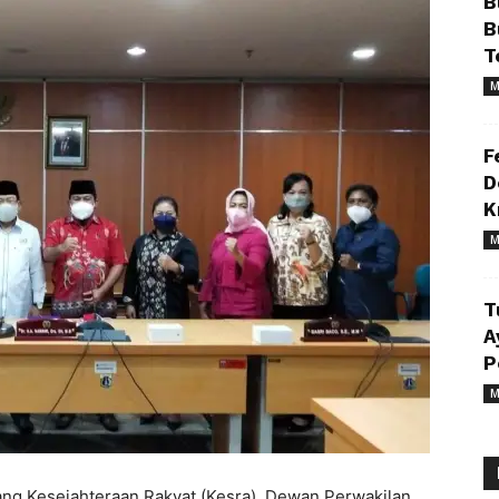
B
B
T
M
F
D
K
M
T
A
P
M
ng Kesejahteraan Rakyat (Kesra), Dewan Perwakilan