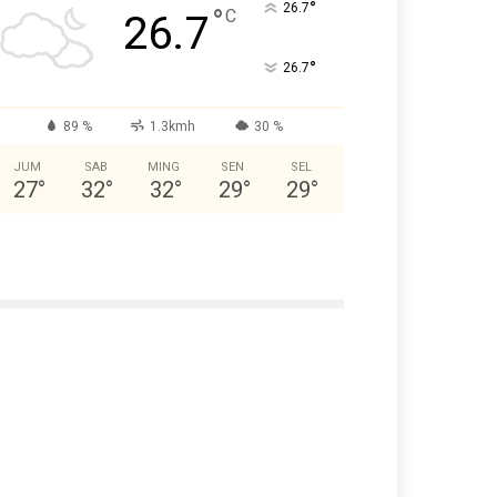
°
26.7
°
C
26.7
°
26.7
89 %
1.3kmh
30 %
JUM
SAB
MING
SEN
SEL
27
°
32
°
32
°
29
°
29
°