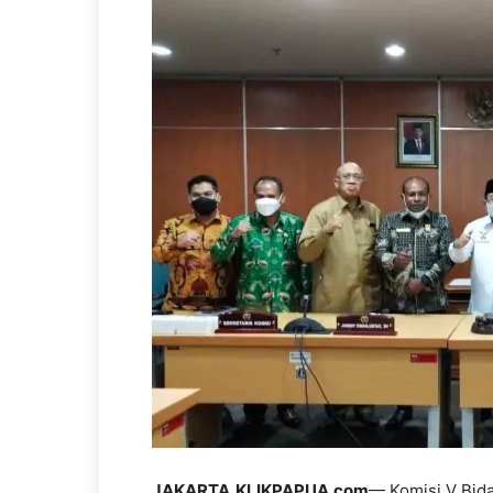
JAKARTA,KLIKPAPUA.com
— Komisi V Bida