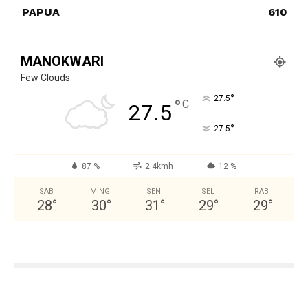
PAPUA
610
MANOKWARI
Few Clouds
°
27.5
°
C
27.5
°
27.5
87 %
2.4kmh
12 %
SAB
MING
SEN
SEL
RAB
28
°
30
°
31
°
29
°
29
°