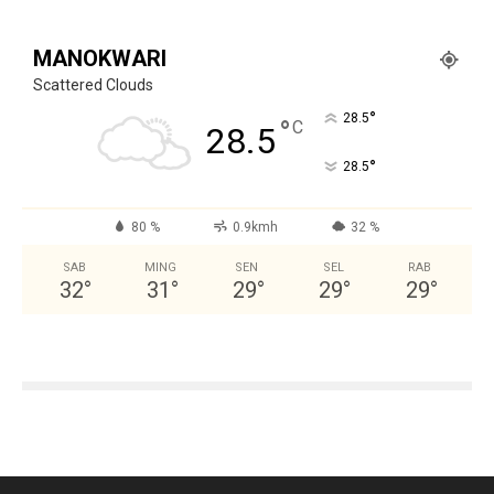
MANOKWARI
Scattered Clouds
°
28.5
°
C
28.5
°
28.5
80 %
0.9kmh
32 %
SAB
MING
SEN
SEL
RAB
32
°
31
°
29
°
29
°
29
°