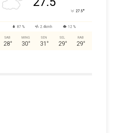
27.5
°
27.5
87 %
2.4kmh
12 %
SAB
MING
SEN
SEL
RAB
28
°
30
°
31
°
29
°
29
°