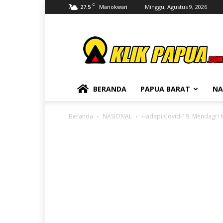
C
27.5
Minggu, Agustus 9, 2026
Manokwari
KLIKPAPUA
BERANDA
PAPUA BARAT
NA
Beranda
NASIONAL
Hadapi Covid-19, Mendagri M