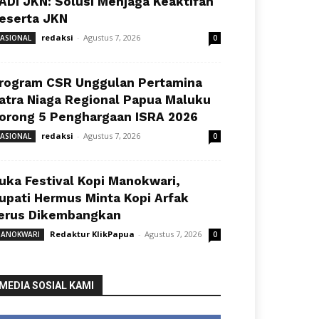
ADI JKN: Solusi Menjaga Keaktifan
eserta JKN
redaksi
-
Agustus 7, 2026
ASIONAL
0
rogram CSR Unggulan Pertamina
atra Niaga Regional Papua Maluku
orong 5 Penghargaan ISRA 2026
redaksi
-
Agustus 7, 2026
ASIONAL
0
uka Festival Kopi Manokwari,
upati Hermus Minta Kopi Arfak
erus Dikembangkan
Redaktur KlikPapua
-
Agustus 7, 2026
ANOKWARI
0
MEDIA SOSIAL KAMI