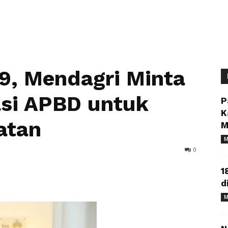
9, Mendagri Minta
si APBD untuk
P
K
atan
M
M
0
1
d
M