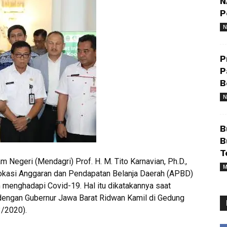
N
P
N
P
P
B
N
B
B
T
m Negeri (Mendagri) Prof. H. M. Tito Karnavian, Ph.D.,
M
okasi Anggaran dan Pendapatan Belanja Daerah (APBD)
 menghadapi Covid-19. Hal itu dikatakannya saat
dengan Gubernur Jawa Barat Ridwan Kamil di Gedung
3/2020).