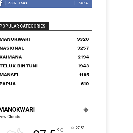
2,365
Fans
SUKA
POPULAR CATEGORIES
MANOKWARI
9320
NASIONAL
3257
KAIMANA
2194
TELUK BINTUNI
1943
MANSEL
1185
PAPUA
610
MANOKWARI
Few Clouds
°
27.5
°
C