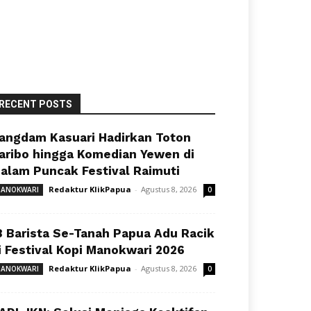
RECENT POSTS
angdam Kasuari Hadirkan Toton
aribo hingga Komedian Yewen di
alam Puncak Festival Raimuti
Redaktur KlikPapua
-
Agustus 8, 2026
ANOKWARI
0
8 Barista Se-Tanah Papua Adu Racik
i Festival Kopi Manokwari 2026
Redaktur KlikPapua
-
Agustus 8, 2026
ANOKWARI
0