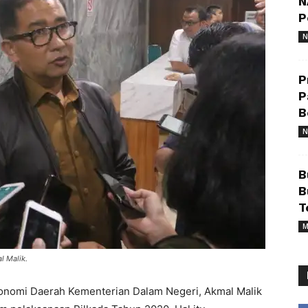
N
P
N
P
P
B
N
B
B
T
M
l Malik.
Otonomi Daerah Kementerian Dalam Negeri, Akmal Malik