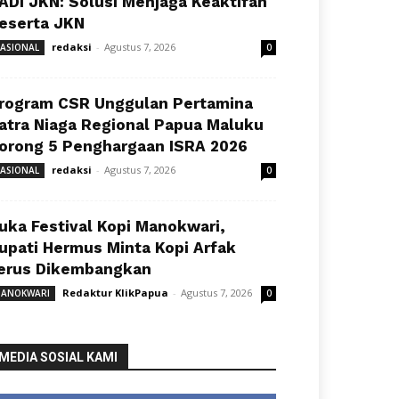
ADI JKN: Solusi Menjaga Keaktifan
eserta JKN
redaksi
-
Agustus 7, 2026
ASIONAL
0
rogram CSR Unggulan Pertamina
atra Niaga Regional Papua Maluku
orong 5 Penghargaan ISRA 2026
redaksi
-
Agustus 7, 2026
ASIONAL
0
uka Festival Kopi Manokwari,
upati Hermus Minta Kopi Arfak
erus Dikembangkan
Redaktur KlikPapua
-
Agustus 7, 2026
ANOKWARI
0
MEDIA SOSIAL KAMI