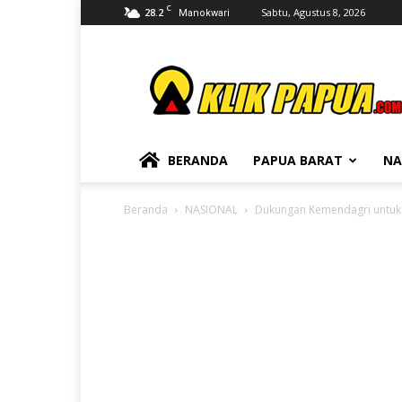
C
28.2
Sabtu, Agustus 8, 2026
Manokwari
KLIKPAPUA
BERANDA
PAPUA BARAT
NA
Beranda
NASIONAL
Dukungan Kemendagri untuk 