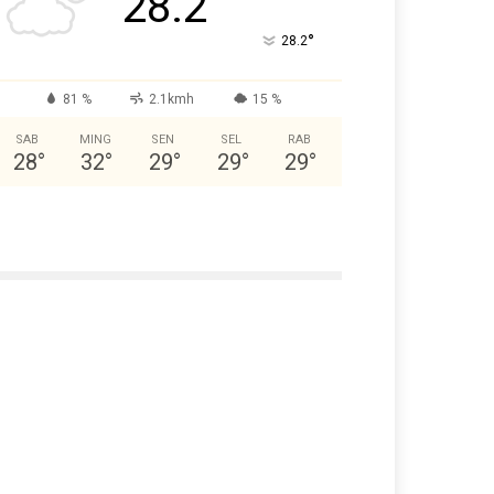
28.2
°
28.2
81 %
2.1kmh
15 %
SAB
MING
SEN
SEL
RAB
28
°
32
°
29
°
29
°
29
°