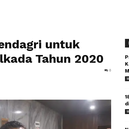
ndagri untuk
ilkada Tahun 2020
P
K
0
M
M
1
d
M