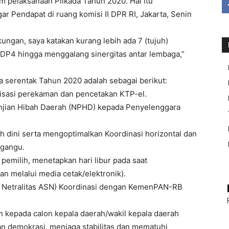
pelaksanaan Pilkada Tahun 2020. Hal itu
 Pendapat di ruang komisi II DPR RI, Jakarta, Senin
ngan, saya katakan kurang lebih ada 7 (tujuh)
 DP4 hingga menggalang sinergitas antar lembaga,”
 serentak Tahun 2020 adalah sebagai berikut:
isasi perekaman dan pencetakan KTP-el.
janjian Hibah Daerah (NPHD) kepada Penyelenggara
h dini serta mengoptimalkan Koordinasi horizontal dan
ggangu.
pemilih, menetapkan hari libur pada saat
an melalui media cetak/elektronik).
i Netralitas ASN) Koordinasi dengan KemenPAN-RB
kepada calon kepala daerah/wakil kepala daerah
n demokrasi, menjaga stabilitas dan mematuhi