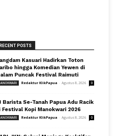
RECENT POSTS
angdam Kasuari Hadirkan Toton
aribo hingga Komedian Yewen di
alam Puncak Festival Raimuti
Redaktur KlikPapua
-
Agustus 8, 2026
ANOKWARI
0
8 Barista Se-Tanah Papua Adu Racik
i Festival Kopi Manokwari 2026
Redaktur KlikPapua
-
Agustus 8, 2026
ANOKWARI
0