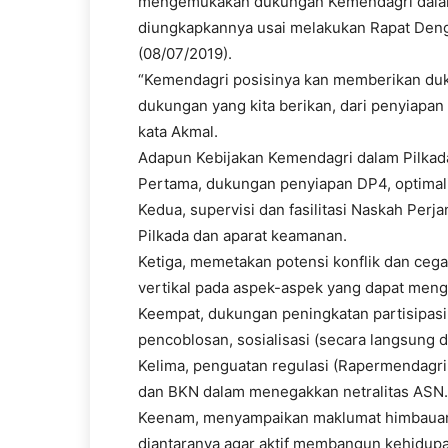
mengemukakan dukungan Kemendagri dalam 
diungkapkannya usai melakukan Rapat Dengar
(08/07/2019).
“Kemendagri posisinya kan memberikan duku
dukungan yang kita berikan, dari penyiapan
kata Akmal.
Adapun Kebijakan Kemendagri dalam Pilkada
Pertama, dukungan penyiapan DP4, optimal
Kedua, supervisi dan fasilitasi Naskah Per
Pilkada dan aparat keamanan.
Ketiga, memetakan potensi konflik dan cega
vertikal pada aspek-aspek yang dapat men
Keempat, dukungan peningkatan partisipasi 
pencoblosan, sosialisasi (secara langsung d
Kelima, penguatan regulasi (Rapermendagr
dan BKN dalam menegakkan netralitas ASN.
Keenam, menyampaikan maklumat himbauan 
diantaranya agar aktif membangun kehidupa