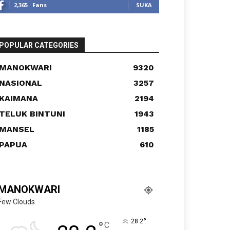
2,365
Fans
SUKA
POPULAR CATEGORIES
MANOKWARI
9320
NASIONAL
3257
KAIMANA
2194
TELUK BINTUNI
1943
MANSEL
1185
PAPUA
610
MANOKWARI
Few Clouds
°
28.2
°
C