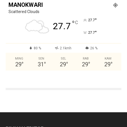
MANOKWARI
Scattered Clouds
°
27.7
°
C
27.7
°
27.7
80 %
2.1kmh
26 %
MING
SEN
SEL
RAB
KAM
29
°
31
°
29
°
29
°
29
°