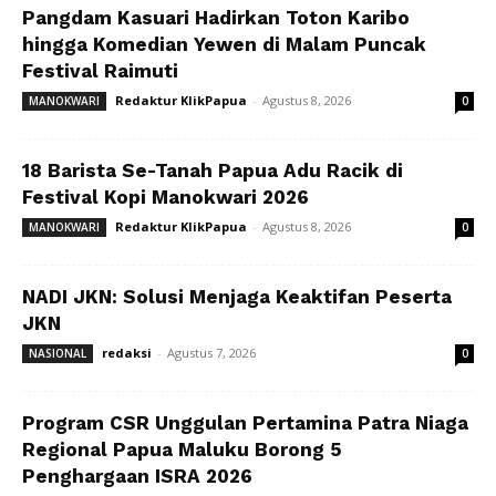
Pangdam Kasuari Hadirkan Toton Karibo
hingga Komedian Yewen di Malam Puncak
Festival Raimuti
Redaktur KlikPapua
-
Agustus 8, 2026
MANOKWARI
0
18 Barista Se-Tanah Papua Adu Racik di
Festival Kopi Manokwari 2026
Redaktur KlikPapua
-
Agustus 8, 2026
MANOKWARI
0
NADI JKN: Solusi Menjaga Keaktifan Peserta
JKN
redaksi
-
Agustus 7, 2026
NASIONAL
0
Program CSR Unggulan Pertamina Patra Niaga
Regional Papua Maluku Borong 5
Penghargaan ISRA 2026