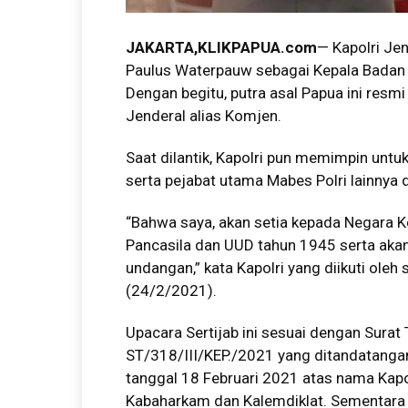
JAKARTA,KLIKPAPUA.com
— Kapolri Jen
Paulus Waterpauw sebagai Kepala Badan I
Dengan begitu, putra asal Papua ini res
Jenderal alias Komjen.
Saat dilantik, Kapolri pun memimpin unt
serta pejabat utama Mabes Polri lainnya d
“Bahwa saya, akan setia kepada Negara K
Pancasila dan UUD tahun 1945 serta aka
undangan,” kata Kapolri yang diikuti oleh
(24/2/2021).
Upacara Sertijab ini sesuai dengan Sura
ST/318/III/KEP./2021 yang ditandatangan
tanggal 18 Februari 2021 atas nama Kapol
Kabaharkam dan Kalemdiklat. Sementara 