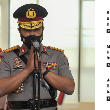
K
B
D
M
M
H
9
K
J
B
k
K