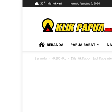
C
32
Jumat, Agustus 7, 2026
Manokwari
KLIKPAPUA
BERANDA
PAPUA BARAT
NA
Beranda
NASIONAL
Dilantik Kapolri Jadi Kabain