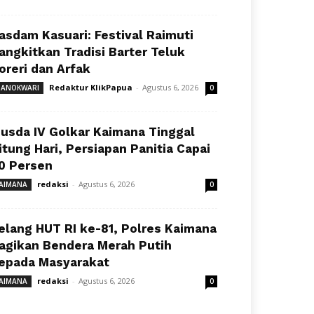
asdam Kasuari: Festival Raimuti
angkitkan Tradisi Barter Teluk
oreri dan Arfak
Redaktur KlikPapua
-
Agustus 6, 2026
ANOKWARI
0
usda IV Golkar Kaimana Tinggal
itung Hari, Persiapan Panitia Capai
0 Persen
redaksi
-
Agustus 6, 2026
AIMANA
0
elang HUT RI ke-81, Polres Kaimana
agikan Bendera Merah Putih
epada Masyarakat
redaksi
-
Agustus 6, 2026
AIMANA
0