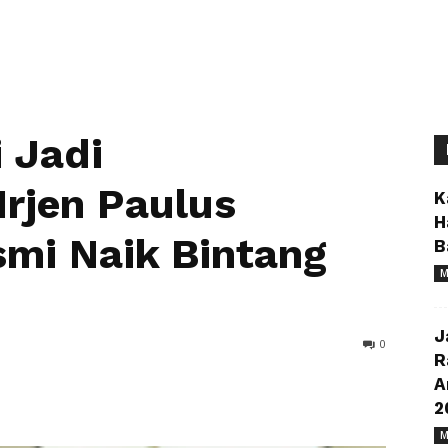
i Jadi
Irjen Paulus
K
H
mi Naik Bintang
B
M
J
0
R
A
2
M