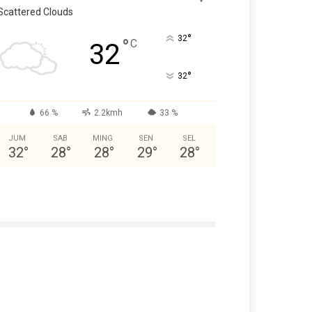
Scattered Clouds
°
32
°
C
32
°
32
66 %
2.2kmh
33 %
JUM
SAB
MING
SEN
SEL
32
°
28
°
28
°
29
°
28
°