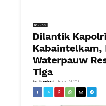
NASIONAL
Dilantik Kapolr
Kabaintelkam, 
Waterpauw Res
Tiga
Penulis
redaksi
-
Februari 24, 2021