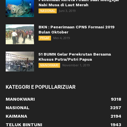
Nabi Musa di Laut Merah
Juni 3, 2019
NASIONAL
BKN : Penerimaan CPNS Formasi 2019
Bulan Oktober
Mei 4, 2019
PEGAF
51 BUMN Gelar Perekrutan Bersama
Khusus Putra/Putri Papua
November 1, 2019
MANOKWARI
KATEGORI E POPULLARIZUAR
MANOKWARI
9318
NASIONAL
3257
KAIMANA
2194
TELUK BINTUNI
1943