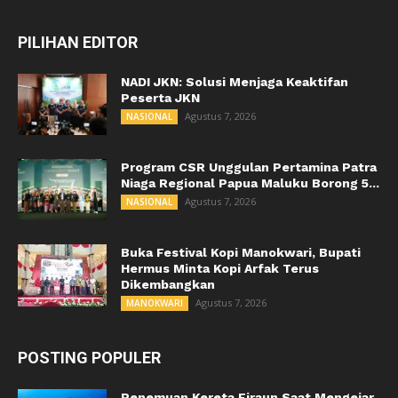
PILIHAN EDITOR
NADI JKN: Solusi Menjaga Keaktifan
Peserta JKN
Agustus 7, 2026
NASIONAL
Program CSR Unggulan Pertamina Patra
Niaga Regional Papua Maluku Borong 5...
Agustus 7, 2026
NASIONAL
Buka Festival Kopi Manokwari, Bupati
Hermus Minta Kopi Arfak Terus
Dikembangkan
Agustus 7, 2026
MANOKWARI
POSTING POPULER
Penemuan Kereta Firaun Saat Mengejar