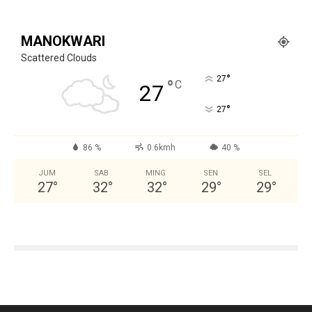
MANOKWARI
Scattered Clouds
°
27
°
C
27
°
27
86 %
0.6kmh
40 %
JUM
SAB
MING
SEN
SEL
27
°
32
°
32
°
29
°
29
°