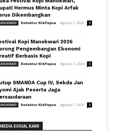
uka Festival Kopi Manokwari,
upati Hermus Minta Kopi Arfak
erus Dikembangkan
Redaktur KlikPapua
-
Agustus 7, 2026
ANOKWARI
0
estival Kopi Manokwari 2026
orong Pengembangan Ekonomi
reatif Berbasis Kopi
Redaktur KlikPapua
-
Agustus 7, 2026
ANOKWARI
0
utup SMANDA Cup IV, Sekda Jan
yomi Ajak Peserta Jaga
ersaudaraan
Redaktur KlikPapua
-
Agustus 7, 2026
ANOKWARI
0
MEDIA SOSIAL KAMI