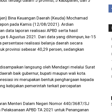
but terbagi dalam 5 provinsi, 5 kabupaten, dan 5
Dirjen) Bina Keuangan Daerah (Keuda) Mochamad
lepon pada Kamis (12/08/2021). Ardian
an data laporan realisasi APBD serta hasil
ga 6 Agustus 2021. Dari data yang dihimpun, ke-15
persentase realisasi belanja daerah secara
tuk provinsi sebesar 40,29 persen, sedangkan
disampaikan langsung oleh Mendagri melalui Surat
erah baik gubernur, bupati maupun wali kota.
presiasi ini merupakan bentuk penghargaan kepada
ng kebijakan pemerintah terkait percepatan
aran Menteri Dalam Negeri Nomor 440/3687/SJ
an Pelaksanaan APBD TA 2021 untuk Penanganan