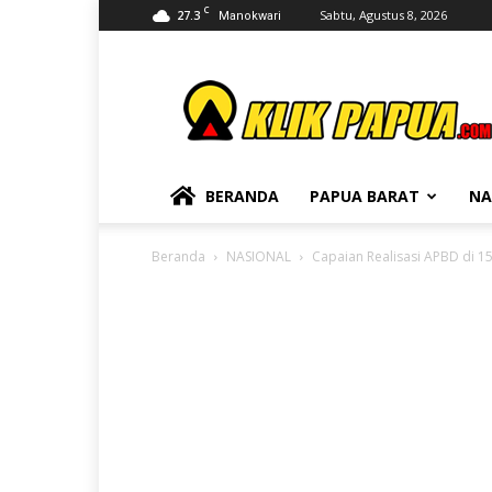
C
27.3
Sabtu, Agustus 8, 2026
Manokwari
KLIKPAPUA
BERANDA
PAPUA BARAT
NA
Beranda
NASIONAL
Capaian Realisasi APBD di 1