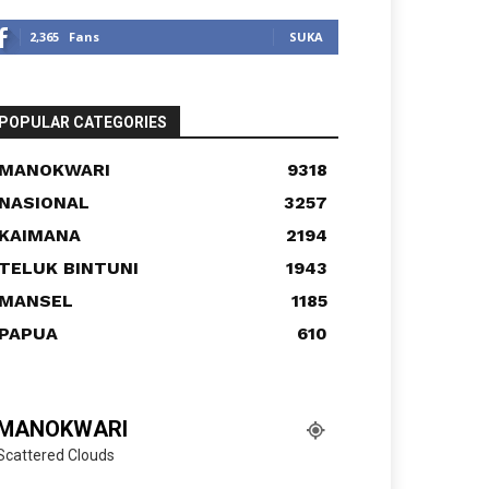
2,365
Fans
SUKA
POPULAR CATEGORIES
MANOKWARI
9318
NASIONAL
3257
KAIMANA
2194
TELUK BINTUNI
1943
MANSEL
1185
PAPUA
610
MANOKWARI
Scattered Clouds