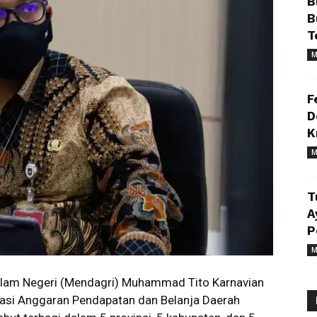
B
B
T
M
F
D
K
M
T
A
P
M
lam Negeri (Mendagri) Muhammad Tito Karnavian
sasi Anggaran Pendapatan dan Belanja Daerah