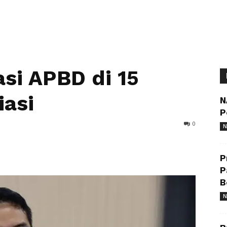
asi APBD di 15
iasi
N
P
0
N
P
P
B
N