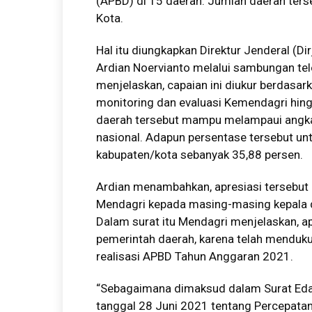
(APBD) di 15 daerah. Jumlah daerah terse
Kota.
Hal itu diungkapkan Direktur Jenderal (
Ardian Noervianto melalui sambungan te
menjelaskan, capaian ini diukur berdasark
monitoring dan evaluasi Kemendagri hing
daerah tersebut mampu melampaui angka 
nasional. Adapun persentase tersebut un
kabupaten/kota sebanyak 35,88 persen.
Ardian menambahkan, apresiasi tersebut 
Mendagri kepada masing-masing kepala da
Dalam surat itu Mendagri menjelaskan, a
pemerintah daerah, karena telah menduku
realisasi APBD Tahun Anggaran 2021.
“Sebagaimana dimaksud dalam Surat Ed
tanggal 28 Juni 2021 tentang Percepat