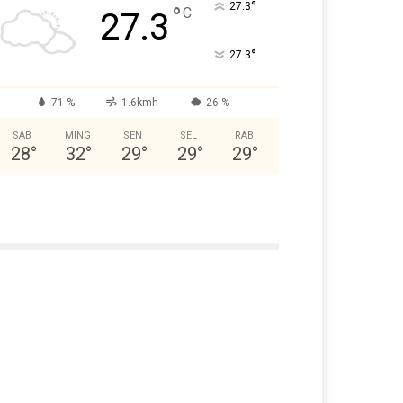
°
27.3
°
C
27.3
°
27.3
71 %
1.6kmh
26 %
SAB
MING
SEN
SEL
RAB
28
°
32
°
29
°
29
°
29
°