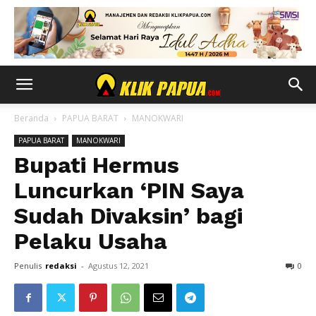
Beranda
PAPUA BARAT
MANOKWARI
PAPUA BARAT
MANOKWARI
Bupati Hermus
Luncurkan ‘PIN Saya
Sudah Divaksin’ bagi
Pelaku Usaha
Penulis
redaksi
-
Agustus 12, 2021
0