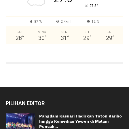
°
27.5
87 %
2.4kmh
12 %
SAB
MING
SEN
SEL
RAB
28
°
30
°
31
°
29
°
29
°
PILIHAN EDITOR
Pangdam Kasuari Hadirkan Toton Karibo
hingga Komedian Yewen di Malam
Puncak...