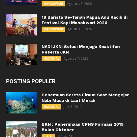
Agustus 8, 2026
MANOKWARI
18 Barista Se-Tanah Papua Adu Racik di
Festival Kopi Manokwari 2026
Agustus 8, 2026
MANOKWARI
NADI JKN: Solusi Menjaga Keaktifan
Peserta JKN
Agustus 7, 2026
NASIONAL
POSTING POPULER
Penemuan Kereta Firaun Saat Mengejar
Nabi Musa di Laut Merah
Juni 3, 2019
NASIONAL
BKN : Penerimaan CPNS Formasi 2019
Bulan Oktober
Mei 4, 2019
PEGAF