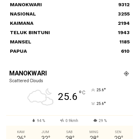
MANOKWARI
9312
NASIONAL
3255
KAIMANA
2194
TELUK BINTUNI
1943
MANSEL
1185
PAPUA
610
MANOKWARI
Scattered Clouds
°
25.6
°
C
25.6
°
25.6
94 %
0.9kmh
29 %
KAM
JUM
SAB
MING
SEN
26
°
32
°
28
°
28
°
29
°