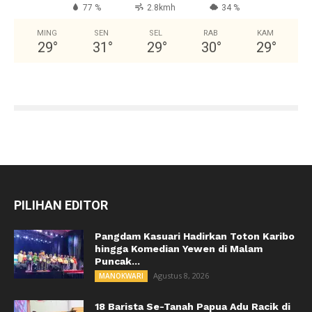
77 %
2.8kmh
34 %
MING
SEN
SEL
RAB
KAM
29
°
31
°
29
°
30
°
29
°
PILIHAN EDITOR
Pangdam Kasuari Hadirkan Toton Karibo
hingga Komedian Yewen di Malam
Puncak...
Agustus 8, 2026
MANOKWARI
18 Barista Se-Tanah Papua Adu Racik di