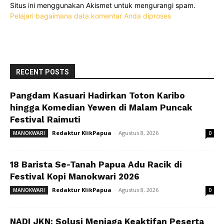
Situs ini menggunakan Akismet untuk mengurangi spam.
Pelajari bagaimana data komentar Anda diproses
RECENT POSTS
Pangdam Kasuari Hadirkan Toton Karibo
hingga Komedian Yewen di Malam Puncak
Festival Raimuti
Redaktur KlikPapua
-
Agustus 8, 2026
MANOKWARI
0
18 Barista Se-Tanah Papua Adu Racik di
Festival Kopi Manokwari 2026
Redaktur KlikPapua
-
Agustus 8, 2026
MANOKWARI
0
NADI JKN: Solusi Menjaga Keaktifan Peserta