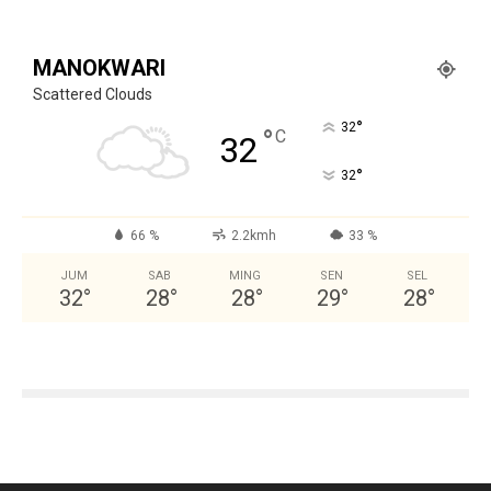
MANOKWARI
Scattered Clouds
°
32
°
C
32
°
32
66 %
2.2kmh
33 %
JUM
SAB
MING
SEN
SEL
32
°
28
°
28
°
29
°
28
°