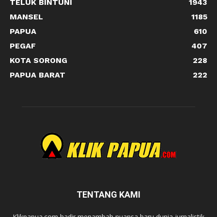
TELUK BINTUNI
1943
MANSEL
1185
PAPUA
610
PEGAF
407
KOTA SORONG
228
PAPUA BARAT
222
TENTANG KAMI
Klikpapua.com hadir menambah nuansa baru dunia jurnalistik