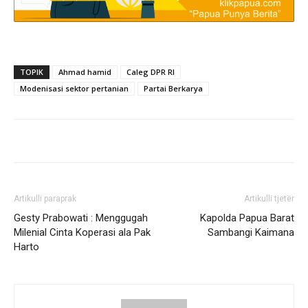
TOPIK
Ahmad hamid
Caleg DPR RI
Modenisasi sektor pertanian
Partai Berkarya
Artikulli paraprak
Artikulli tjetër
Gesty Prabowati : Menggugah
Kapolda Papua Barat
Milenial Cinta Koperasi ala Pak
Sambangi Kaimana
Harto