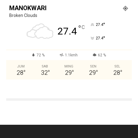
MANOKWARI
Broken Clouds
°
27.4
°
C
27.4
°
27.4
72 %
1.1kmh
62 %
JUM
SAB
MING
SEN
SEL
28
°
32
°
29
°
29
°
28
°