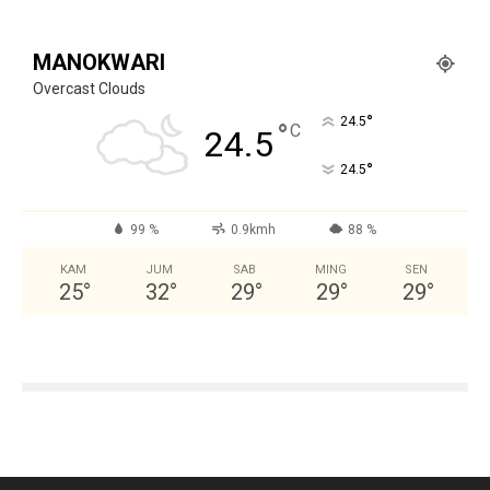
MANOKWARI
Overcast Clouds
°
24.5
°
C
24.5
°
24.5
99 %
0.9kmh
88 %
KAM
JUM
SAB
MING
SEN
25
°
32
°
29
°
29
°
29
°