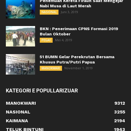
Penemuan Kereta Firaun Saat Mengejar
Nabi Musa di Laut Merah
Juni 3, 2019
NASIONAL
BKN : Penerimaan CPNS Formasi 2019
Bulan Oktober
Mei 4, 2019
PEGAF
51 BUMN Gelar Perekrutan Bersama
Khusus Putra/Putri Papua
November 1, 2019
MANOKWARI
KATEGORI E POPULLARIZUAR
MANOKWARI
9312
NASIONAL
3255
KAIMANA
2194
TELUK BINTUNI
1943