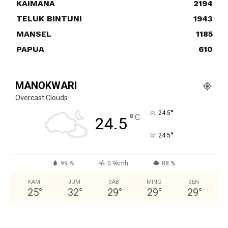
KAIMANA
2194
TELUK BINTUNI
1943
MANSEL
1185
PAPUA
610
MANOKWARI
Overcast Clouds
°
24.5
°
C
24.5
°
24.5
99 %
0.9kmh
88 %
KAM
JUM
SAB
MING
SEN
25
°
32
°
29
°
29
°
29
°