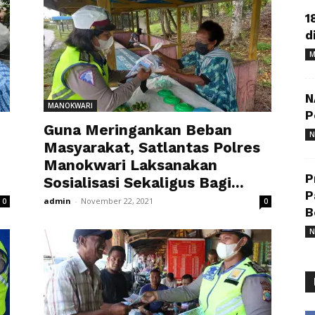
1
d
M
N
MANOKWARI
P
Guna Meringankan Beban
N
Masyarakat, Satlantas Polres
Manokwari Laksanakan
P
Sosialisasi Sekaligus Bagi...
P
admin
-
November 22, 2021
0
0
B
N