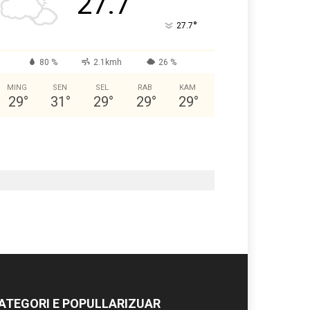
27.7
°
27.7
80 %
2.1kmh
26 %
MING
SEN
SEL
RAB
KAM
29
°
31
°
29
°
29
°
29
°
ATEGORI E POPULLARIZUAR