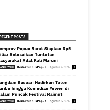
RECENT POSTS
emprov Papua Barat Siapkan Rp5
iliar Selesaikan Tuntutan
asyarakat Adat Kali Maruni
Redaktur KlikPapua
-
Agustus 9, 2026
ANOKWARI
0
angdam Kasuari Hadirkan Toton
aribo hingga Komedian Yewen di
alam Puncak Festival Raimuti
Redaktur KlikPapua
-
Agustus 8, 2026
ANOKWARI
0