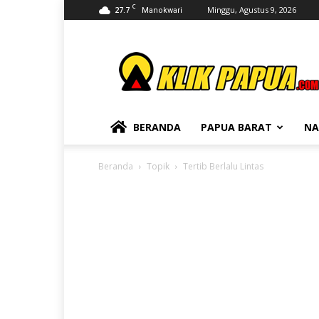
C
27.7
Minggu, Agustus 9, 2026
Manokwari
KLIKPAPUA
BERANDA
PAPUA BARAT
NA
Beranda
Topik
Tertib Berlalu Lintas