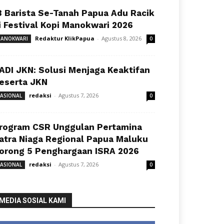
8 Barista Se-Tanah Papua Adu Racik
i Festival Kopi Manokwari 2026
Redaktur KlikPapua
-
Agustus 8, 2026
ANOKWARI
0
ADI JKN: Solusi Menjaga Keaktifan
eserta JKN
redaksi
-
Agustus 7, 2026
ASIONAL
0
rogram CSR Unggulan Pertamina
atra Niaga Regional Papua Maluku
orong 5 Penghargaan ISRA 2026
redaksi
-
Agustus 7, 2026
ASIONAL
0
MEDIA SOSIAL KAMI