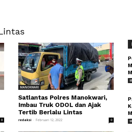
Lintas
P
M
M
M
MANOKWARI
Satlantas Polres Manokwari,
P
Imbau Truk ODOL dan Ajak
K
Tertib Berlalu Lintas
M
redaksi
-
Februari 12, 2022
0
0
M