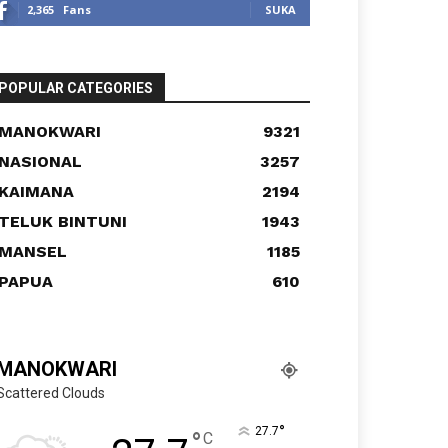
2,365
Fans
SUKA
POPULAR CATEGORIES
MANOKWARI
9321
NASIONAL
3257
KAIMANA
2194
TELUK BINTUNI
1943
MANSEL
1185
PAPUA
610
MANOKWARI
Scattered Clouds
°
27.7
°
C