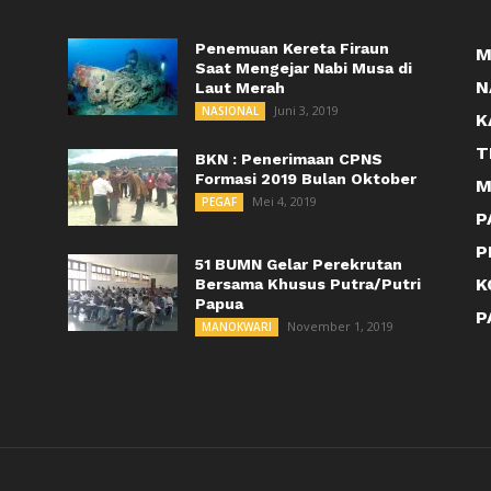
Penemuan Kereta Firaun
M
Saat Mengejar Nabi Musa di
N
Laut Merah
Juni 3, 2019
NASIONAL
K
T
BKN : Penerimaan CPNS
Formasi 2019 Bulan Oktober
M
Mei 4, 2019
PEGAF
P
P
51 BUMN Gelar Perekrutan
K
Bersama Khusus Putra/Putri
Papua
P
November 1, 2019
MANOKWARI