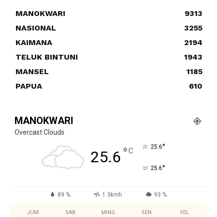
MANOKWARI
9313
NASIONAL
3255
KAIMANA
2194
TELUK BINTUNI
1943
MANSEL
1185
PAPUA
610
MANOKWARI
Overcast Clouds
°
25.6
°
C
25.6
°
25.6
89 %
1.3kmh
93 %
JUM
SAB
MING
SEN
SEL