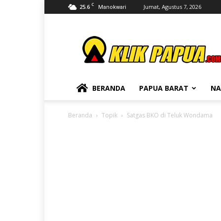
C
25.6
Jumat, Agustus 7, 2026
Manokwari
KLIKPAPUA
BERANDA
PAPUA BARAT
NA
Beranda
Topik
Satgas BKO di Teluk Wondama