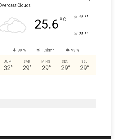
Overcast Clouds
°
25.6
°
C
25.6
°
25.6
89 %
1.3kmh
93 %
JUM
SAB
MING
SEN
SEL
32
°
29
°
29
°
29
°
29
°