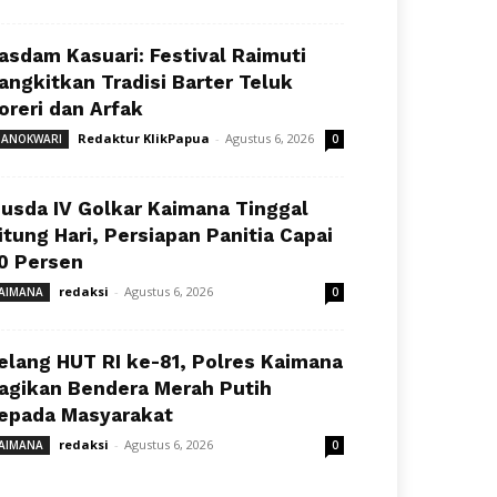
asdam Kasuari: Festival Raimuti
angkitkan Tradisi Barter Teluk
oreri dan Arfak
Redaktur KlikPapua
-
Agustus 6, 2026
ANOKWARI
0
usda IV Golkar Kaimana Tinggal
itung Hari, Persiapan Panitia Capai
0 Persen
redaksi
-
Agustus 6, 2026
AIMANA
0
elang HUT RI ke-81, Polres Kaimana
agikan Bendera Merah Putih
epada Masyarakat
redaksi
-
Agustus 6, 2026
AIMANA
0