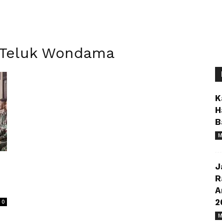
i Teluk Wondama
K
H
B
M
J
R
A
2
0
M