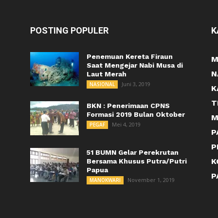
POSTING POPULER
K
Penemuan Kereta Firaun
M
Saat Mengejar Nabi Musa di
N
Laut Merah
Juni 3, 2019
NASIONAL
K
T
BKN : Penerimaan CPNS
Formasi 2019 Bulan Oktober
M
Mei 4, 2019
PEGAF
P
P
51 BUMN Gelar Perekrutan
K
Bersama Khusus Putra/Putri
Papua
P
November 1, 2019
MANOKWARI